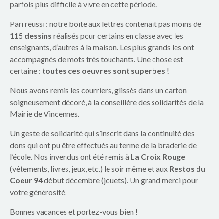
p
parfois plus difficile à vivre en cette période.
a
Pari réussi : notre boîte aux lettres contenait pas moins de
115 dessins
réalisés pour certains en classe avec les
r
enseignants, d’autres à la maison. Les plus grands les ont
e
accompagnés de mots très touchants. Une chose est
certaine :
toutes ces oeuvres sont superbes
!
n
Nous avons remis les courriers, glissés dans un carton
t
soigneusement décoré, à la conseillère des solidarités de la
Mairie de Vincennes.
s
Un geste de solidarité qui s’inscrit dans la continuité des
d
dons qui ont pu être effectués au terme de la braderie de
l’école. Nos invendus ont été remis à
La Croix Rouge
u
(vêtements, livres, jeux, etc.) le soir même et aux
Restos du
g
Coeur 94
début décembre (jouets). Un grand merci pour
votre générosité.
r
Bonnes vacances et portez-vous bien !