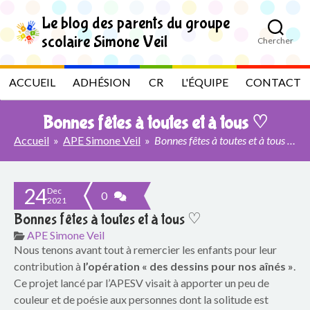
S
k
Le blog des parents du groupe
i
scolaire Simone Veil
Chercher
p
L
t
o
e
ACCUEIL
ADHÉSION
CR
L'ÉQUIPE
CONTACT
t
h
b
e
Bonnes fêtes à toutes et à tous ♡
c
l
o
Accueil
»
APE Simone Veil
»
Bonnes fêtes à toutes et à tous ♡
n
t
o
e
n
24
Dec
g
0
2021
t
Bonnes fêtes à toutes et à tous ♡
d
APE Simone Veil
Nous tenons avant tout à remercier les enfants pour leur
e
contribution à
l’opération « des dessins pour nos aînés »
.
s
Ce projet lancé par l’APESV visait à apporter un peu de
couleur et de poésie aux personnes dont la solitude est