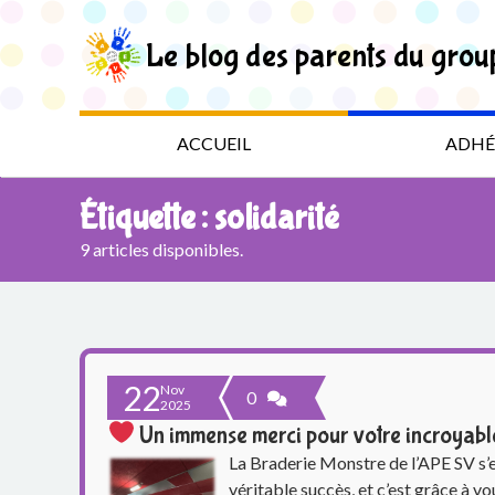
S
k
Le blog des parents du grou
i
p
t
L
o
t
e
ACCUEIL
ADHÉ
h
e
b
c
Étiquette :
solidarité
o
l
n
9 articles disponibles.
t
o
e
n
g
t
d
22
Nov
0
2025
e
Un immense merci pour votre incroyable
s
La Braderie Monstre de l’APE SV s’e
véritable succès, et c’est grâce à vo