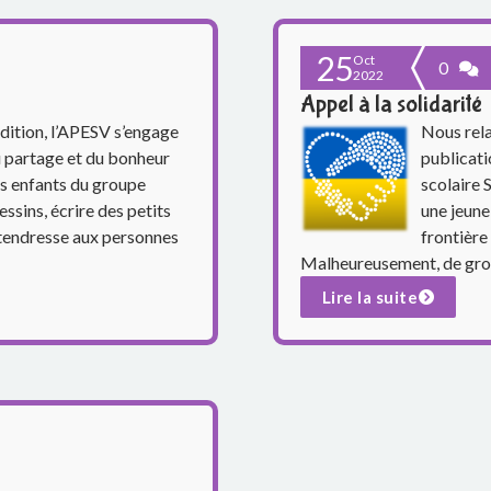
25
Oct
0
2022
Appel à la solidarité
dition, l’APESV s’engage
Nous rel
du partage et du bonheur
publicati
es enfants du groupe
scolaire 
essins, écrire des petits
une jeune
 tendresse aux personnes
frontière
Malheureusement, de gros
Lire la suite