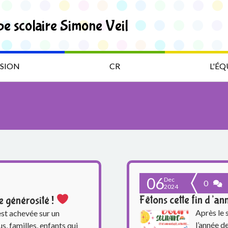
pe scolaire Simone Veil
SION
CR
L'ÉQ
06
Dec
0
2024
Fêtons cette fin d’an
 générosité !
Après le 
st achevée sur un
l’année d
us, familles, enfants qui