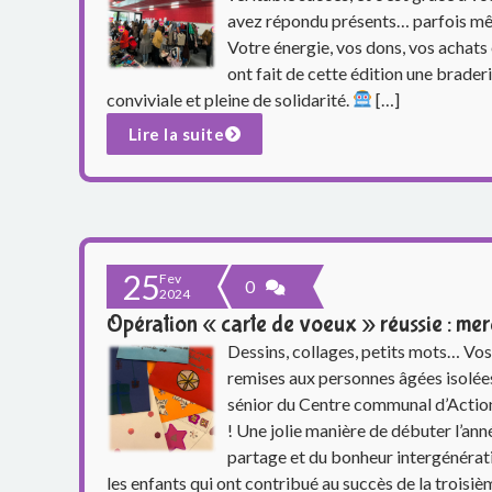
p
avez répondu présents… parfois mêm
Votre énergie, vos dons, vos achats
a
ont fait de cette édition une brader
conviviale et pleine de solidarité.
[…]
r
Lire la suite
e
n
t
25
s
Fev
0
2024
Opération « carte de voeux » réussie : me
d
Dessins, collages, petits mots… Vos
u
remises aux personnes âgées isolées,
sénior du Centre communal d’Action
g
! Une jolie manière de débuter l’anné
partage et du bonheur intergénérat
r
les enfants qui ont contribué au succès de la troisiè