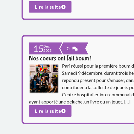
o
Lire la suite
u
p
e
15
Dec
0
2023
s
Nos coeurs ont fait boum !
c
Pari réussi pour la première boum d
Samedi 9 décembre, durant trois heu
o
répondu présent pour s’amuser, danse
contribuer à la collecte de jouets p
l
Centre hospitalier intercommunal de
ayant apporté une peluche, un livre ou un jouet, […]
a
Lire la suite
i
r