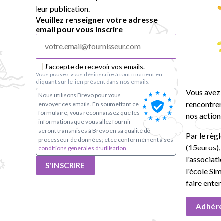
leur publication.
Veuillez renseigner votre adresse
email pour vous inscrire
J'accepte de recevoir vos emails.
Vous pouvez vous désinscrire à tout moment en
cliquant sur le lien présent dans nos emails.
Vous avez 
Nous utilisons Brevo pour vous
rencontrer
envoyer ces emails. En soumettant ce
formulaire, vous reconnaissez que les
nos action
informations que vous allez fournir
seront transmises à Brevo en sa qualité de
Par le règ
processeur de données; et ce conformément à ses
(15euros)
conditions générales d'utilisation
.
l'associat
S'INSCRIRE
l'école Si
faire ente
Adhér