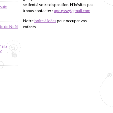
se tient à votre disposition. N'hésitez pas
oule
à nous contacter :
ape.gssv@gmail.com
Notre
boite à idées
pour occuper vos
te de Noël
enfants
 à la
2