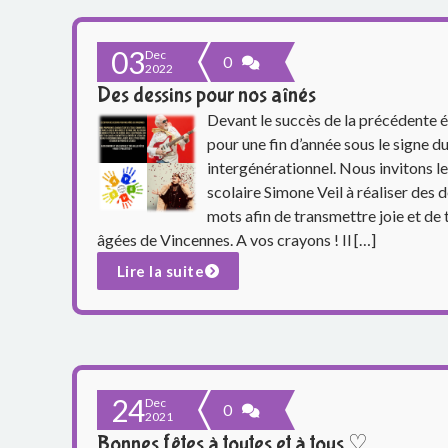
e
03
S
Dec
0
2022
Des dessins pour nos aînés
i
Devant le succès de la précédente é
m
pour une fin d’année sous le signe 
intergénérationnel. Nous invitons l
o
scolaire Simone Veil à réaliser des d
mots afin de transmettre joie et de
n
âgées de Vincennes. A vos crayons ! Il […]
e
Lire la suite
V
e
i
24
Dec
0
2021
l
Bonnes fêtes à toutes et à tous ♡