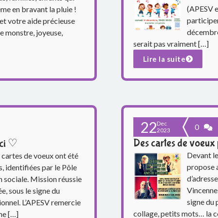
(APESV et
e en bravant la pluie !
participe
 et votre aide précieuse
décembre 
ie monstre, joyeuse,
serait pas vraiment […]
Lire la suite
22
Dec
0
2023
Des cartes de voeux 
rci ♡
Devant le
 cartes de voeux ont été
propose a
 identifiées par le Pôle
d’adresse
 sociale. Mission réussie
Vincennes
e, sous le signe du
signe du 
ionnel. L’APESV remercie
collage, petits mots… la c
me […]