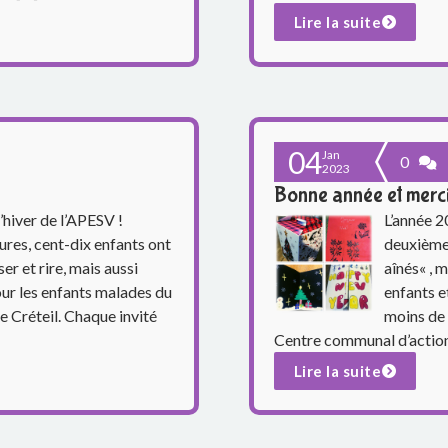
Lire la suite
04
Jan
0
2023
Bonne année et merci
’hiver de l’APESV !
L’année 2
res, cent-dix enfants ont
deuxième 
r et rire, mais aussi
aînés« , 
our les enfants malades du
enfants e
 Créteil. Chaque invité
moins de 
Centre communal d’action
Lire la suite