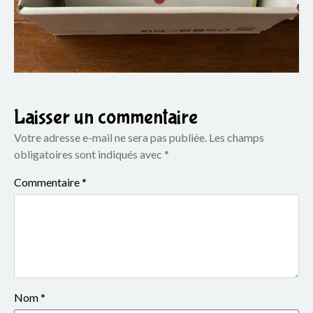
e
S
i
m
Laisser un commentaire
o
Votre adresse e-mail ne sera pas publiée.
Les champs
n
obligatoires sont indiqués avec
*
e
Commentaire
*
V
e
i
l
Nom
*