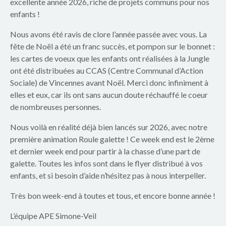
p
excellente année 2026, riche de projets communs pour nos
enfants !
a
Nous avons été ravis de clore l’année passée avec vous. La
r
fête de Noël a été un franc succès, et pompon sur le bonnet :
les cartes de voeux que les enfants ont réalisées à la Jungle
e
ont été distribuées au CCAS (Centre Communal d’Action
n
Sociale) de Vincennes avant Noël. Merci donc infiniment à
elles et eux, car ils ont sans aucun doute réchauffé le coeur
t
de nombreuses personnes.
s
Nous voilà en réalité déjà bien lancés sur 2026, avec notre
première animation Roule galette ! Ce week end est le 2ème
d
et dernier week end pour partir à la chasse d’une part de
galette. Toutes les infos sont dans le flyer distribué à vos
u
enfants, et si besoin d’aide n’hésitez pas à nous interpeller.
g
Très bon week-end à toutes et tous, et encore bonne année !
r
L’équipe APE Simone-Veil