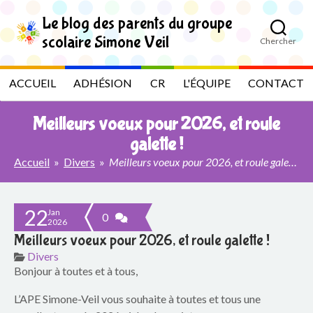
S
k
Le blog des parents du groupe
i
scolaire Simone Veil
Chercher
p
L
t
o
e
ACCUEIL
ADHÉSION
CR
L'ÉQUIPE
CONTACT
t
h
b
e
Meilleurs voeux pour 2026, et roule
c
l
o
galette !
n
Accueil
»
Divers
»
Meilleurs voeux pour 2026, et roule galette !
t
o
e
n
g
t
22
Jan
0
2026
d
Meilleurs voeux pour 2026, et roule galette !
e
Divers
Bonjour à toutes et à tous,
s
L’APE Simone-Veil vous souhaite à toutes et tous une