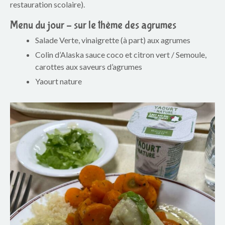
p
restauration scolaire).
a
Menu du jour – sur le thème des agrumes
r
Salade Verte, vinaigrette (à part) aux agrumes
Colin d’Alaska sauce coco et citron vert / Semoule,
e
carottes aux saveurs d’agrumes
n
Yaourt nature
t
s
d
u
g
r