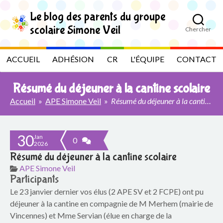
S
k
Le blog des parents du groupe
i
scolaire Simone Veil
Chercher
p
L
t
o
e
ACCUEIL
ADHÉSION
CR
L'ÉQUIPE
CONTACT
t
h
b
e
Résumé du déjeuner à la cantine scolaire
c
l
o
Accueil
»
APE Simone Veil
»
Résumé du déjeuner à la cantine scolaire
n
t
o
e
30
n
Jan
g
0
2026
t
Résumé du déjeuner à la cantine scolaire
d
APE Simone Veil
Participants
e
Le 23 janvier dernier vos élus (2 APE SV et 2 FCPE) ont pu
s
déjeuner à la cantine en compagnie de M Merhem (mairie de
Vincennes) et Mme Servian (élue en charge de la