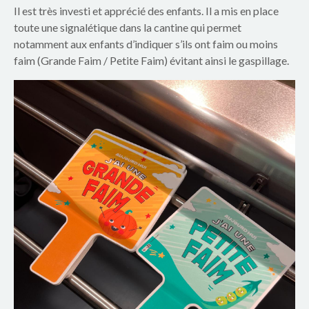
e
Il est très investi et apprécié des enfants. Il a mis en place
toute une signalétique dans la cantine qui permet
S
notamment aux enfants d’indiquer s’ils ont faim ou moins
i
faim (Grande Faim / Petite Faim) évitant ainsi le gaspillage.
m
o
n
e
V
e
i
l