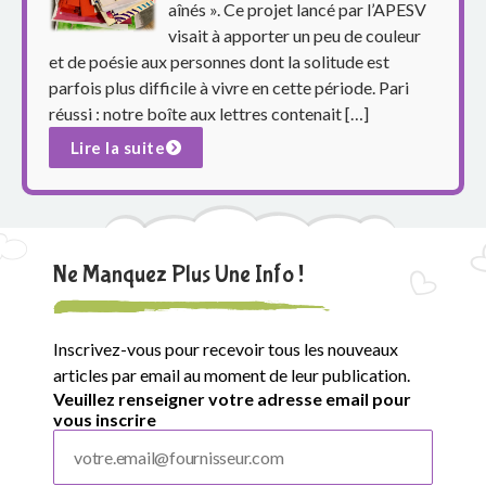
p
aînés ». Ce projet lancé par l’APESV
visait à apporter un peu de couleur
a
et de poésie aux personnes dont la solitude est
r
parfois plus difficile à vivre en cette période. Pari
réussi : notre boîte aux lettres contenait […]
e
Lire la suite
n
t
s
Ne Manquez Plus Une Info !
d
Inscrivez-vous pour recevoir tous les nouveaux
u
articles par email au moment de leur publication.
g
Veuillez renseigner votre adresse email pour
vous inscrire
r