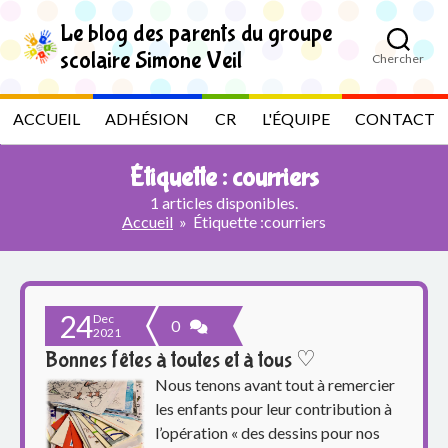
S
k
Le blog des parents du groupe
i
scolaire Simone Veil
Chercher
p
L
t
o
e
ACCUEIL
ADHÉSION
CR
L'ÉQUIPE
CONTACT
t
h
b
e
Étiquette :
courriers
c
l
o
1 articles disponibles.
n
Accueil
»
Étiquette :
courriers
t
o
e
n
g
t
24
Dec
d
0
2021
Bonnes fêtes à toutes et à tous ♡
e
Nous tenons avant tout à remercier
s
les enfants pour leur contribution à
l’opération « des dessins pour nos