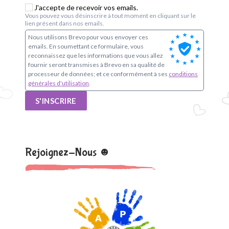
o
J'accepte de recevoir vos emails.
Vous pouvez vous désinscrire à tout moment en cliquant sur le
u
lien présent dans nos emails.
Nous utilisons Brevo pour vous envoyer ces
p
emails. En soumettant ce formulaire, vous
reconnaissez que les informations que vous allez
e
fournir seront transmises à Brevo en sa qualité de
processeur de données; et ce conformément à ses
conditions
s
générales d'utilisation
.
S'INSCRIRE
c
o
l
Rejoignez-Nous ☻
a
i
r