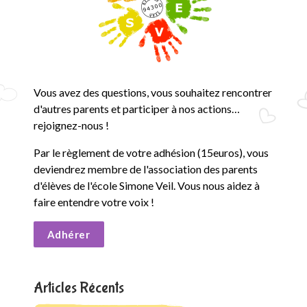
e
S
i
m
Vous avez des questions, vous souhaitez rencontrer
d'autres parents et participer à nos actions…
o
rejoignez-nous !
n
Par le règlement de votre adhésion (15euros), vous
deviendrez membre de l'association des parents
e
d'élèves de l'école Simone Veil. Vous nous aidez à
V
faire entendre votre voix !
e
Adhérer
i
l
Articles Récents