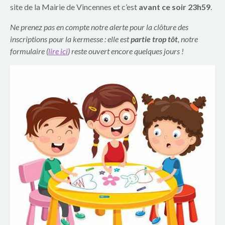
p
site de la Mairie de Vincennes et c’est
avant ce soir 23h59
.
a
Ne prenez pas en compte notre alerte pour la clôture des
inscriptions pour la kermesse : elle est
partie trop tôt
, notre
r
formulaire (
lire ici
) reste ouvert encore quelques jours !
e
n
t
s
d
u
g
r