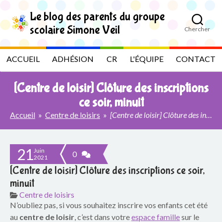
S
k
Le blog des parents du groupe
i
scolaire Simone Veil
Chercher
p
L
t
o
e
ACCUEIL
ADHÉSION
CR
L'ÉQUIPE
CONTACT
t
h
b
e
[Centre de loisir] Clôture des inscriptions
c
l
o
ce soir, minuit
n
Accueil
»
Centre de loisirs
»
[Centre de loisir] Clôture des inscriptions ce soir, minuit
t
o
e
n
g
t
21
Juin
0
2021
d
[Centre de loisir] Clôture des inscriptions ce soir,
e
minuit
Centre de loisirs
s
N’oubliez pas, si vous souhaitez inscrire vos enfants cet été
au
centre de loisir
, c’est dans votre
espace famille
sur le