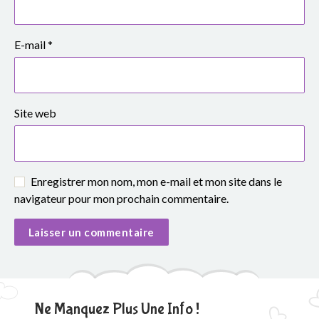
e
S
E-mail
*
i
m
Site web
o
n
e
Enregistrer mon nom, mon e-mail et mon site dans le
navigateur pour mon prochain commentaire.
V
e
i
l
Ne Manquez Plus Une Info !