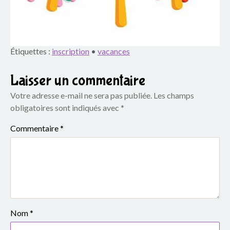
o
u
p
Étiquettes :
inscription
•
vacances
e
Laisser un commentaire
s
Votre adresse e-mail ne sera pas publiée.
Les champs
c
obligatoires sont indiqués avec
*
o
Commentaire
*
l
a
i
r
Nom
*