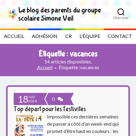
S
k
Le blog des parents du groupe
i
scolaire Simone Veil
Chercher
p
L
t
o
e
ACCUEIL
ADHÉSION
CR
L'ÉQUIPE
CONTACT
t
h
b
e
Étiquette :
vacances
c
l
o
14 articles disponibles.
n
Accueil
»
Étiquette :
vacances
t
o
e
n
g
t
18
Juin
d
0
2024
Top départ pour les festivités
e
Impossible ces dernières semaines
s
de passer à côté d’un week-end qui
promet d’être haut en couleurs : les