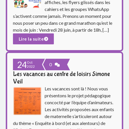
p
affiches, les flyers glissés dans les
cahiers et les groupes WhatsApp
a
s’activent comme jamais. Prenons un moment pour
r
nous poser un peu dans ce grand marathon qu’est le
mois de juin : Vendredi 28 juin, à partir de 18h, […]
e
Lire la suite
n
t
24
Oct
0
2022
s
Les vacances au centre de loisirs Simone
Veil
d
Les vacances sont là ! Nous vous
u
présentons le projet pédagogique
concocté par l’équipe d’animateurs.
g
Les activités proposées aux enfants
de maternelle s’articuleront autour
r
du thème « Enquête à bord (et aux alentours) de