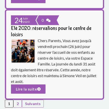
24
Juin
0
2020
Eté 2020: réservations pour le centre de
loisirs
Chers Parents, Vous avez jusqu’à
vendredi prochain (26 juin) pour
réserver l’accueil de vos enfants au
centre de loisirs, via votre Espace
Famille. La journée du lundi 31 août
doit également être réservée. Cette année, notre
centre de loisirs est maintenu à Simone Veil en juillet
et août.
Lire la suite
Pagination des publications
1
2
Suivants