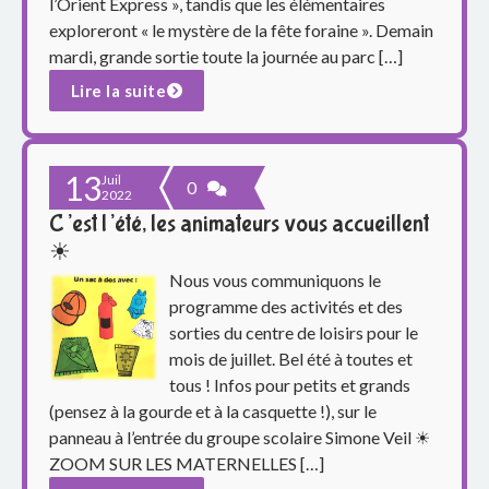
o
l’Orient Express », tandis que les élémentaires
exploreront « le mystère de la fête foraine ». Demain
u
mardi, grande sortie toute la journée au parc […]
p
Lire la suite
e
s
13
Juil
0
2022
C’est l’été, les animateurs vous accueillent
c
☀
o
Nous vous communiquons le
programme des activités et des
l
sorties du centre de loisirs pour le
a
mois de juillet. Bel été à toutes et
tous ! Infos pour petits et grands
i
(pensez à la gourde et à la casquette !), sur le
panneau à l’entrée du groupe scolaire Simone Veil ☀
r
ZOOM SUR LES MATERNELLES […]