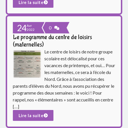
e
Lire la suite
S
i
24
Avr
0
2022
m
Le programme du centre de loisirs
(maternelles)
o
Le centre de loisirs de notre groupe
scolaire est délocalisé pour ces
n
vacances de printemps, et oui… Pour
e
les maternelles, ce sera à l’école du
Nord. Grâce à l’association des
V
parents d’élèves du Nord, nous avons pu récupérer le
programme des deux semaines : le voici ! Pour
e
rappel, nos « élémentaires » sont accueillis en centre
i
[…]
Lire la suite
l