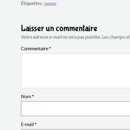
Étiquettes :
voeux
o
u
Laisser un commentaire
p
Votre adresse e-mail ne sera pas publiée.
Les champs ob
e
Commentaire
*
s
c
o
l
Nom
*
a
i
r
E-mail
*