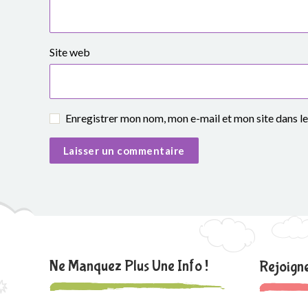
e
S
Site web
i
m
Enregistrer mon nom, mon e-mail et mon site dans 
o
n
e
V
e
i
Ne Manquez Plus Une Info !
Rejoig
l