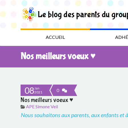
S
k
Le blog des parents du grou
i
p
t
L
o
t
e
ACCUEIL
ADHÉ
h
e
b
c
Nos meilleurs voeux ♥
o
l
n
t
o
e
n
g
t
08
Jan
0
2021
d
Nos meilleurs voeux ♥
APE Simone Veil
e
Nous souhaitons aux parents, aux enfants et à
s