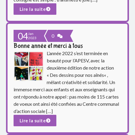
e
Lire la suite
S
i
04
Jan
0
m
2023
Bonne année et merci à tous
o
L’année 2022 s’est terminée en
beauté pour l’APESV, avec la
n
deuxième édition de notre action
e
« Des dessins pour nos aînés« ,
mêlant créativité et solidarité. Un
V
immense merci aux enfants et aux enseignants qui
ont répondu à notre appel : pas moins de 115 cartes
e
de voeux ont ainsi été confiées au Centre communal
d’action sociale […]
i
Lire la suite
l