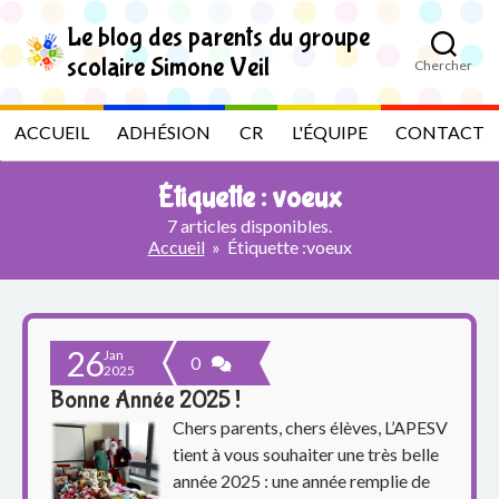
S
k
Le blog des parents du groupe
i
scolaire Simone Veil
Chercher
p
L
t
o
e
ACCUEIL
ADHÉSION
CR
L'ÉQUIPE
CONTACT
t
h
b
e
Étiquette :
voeux
c
l
o
7 articles disponibles.
n
Accueil
»
Étiquette :
voeux
t
o
e
n
g
t
26
Jan
d
0
2025
Bonne Année 2025 !
e
Chers parents, chers élèves, L’APESV
s
tient à vous souhaiter une très belle
année 2025 : une année remplie de