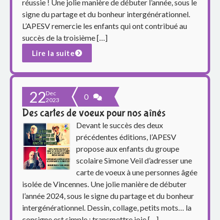
o
réussie ! Une jolie manière de débuter l’année, sous le
signe du partage et du bonheur intergénérationnel.
u
L’APESV remercie les enfants qui ont contribué au
succès de la troisième […]
p
Lire la suite
e
s
22
Dec
0
c
2023
Des cartes de voeux pour nos aînés
o
Devant le succès des deux
précédentes éditions, l’APESV
l
propose aux enfants du groupe
scolaire Simone Veil d’adresser une
a
carte de voeux à une personnes âgée
i
isolée de Vincennes. Une jolie manière de débuter
l’année 2024, sous le signe du partage et du bonheur
r
intergénérationnel. Dessin, collage, petits mots… la
consigne est simple : transmettre joie […]