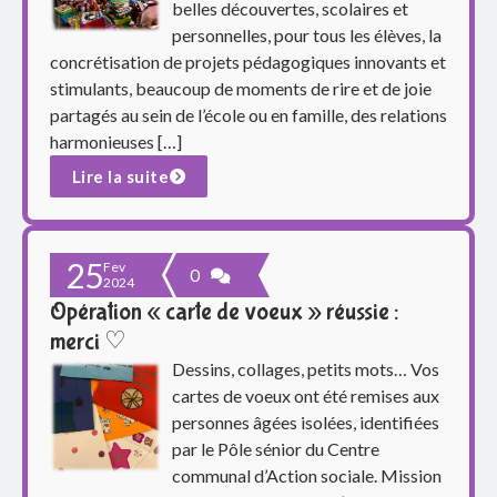
p
belles découvertes, scolaires et
personnelles, pour tous les élèves, la
a
concrétisation de projets pédagogiques innovants et
r
stimulants, beaucoup de moments de rire et de joie
partagés au sein de l’école ou en famille, des relations
e
harmonieuses […]
Lire la suite
n
t
25
s
Fev
0
2024
Opération « carte de voeux » réussie :
d
merci ♡
u
Dessins, collages, petits mots… Vos
cartes de voeux ont été remises aux
g
personnes âgées isolées, identifiées
par le Pôle sénior du Centre
r
communal d’Action sociale. Mission