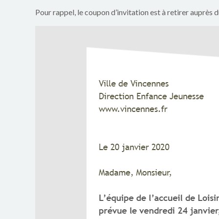
p
Pour rappel, le coupon d’invitation est à retirer auprès d
a
r
e
n
t
s
d
u
g
r