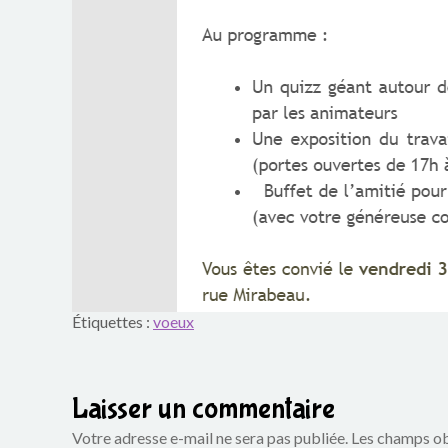
o
u
p
e
s
c
o
l
Étiquettes :
voeux
a
i
Laisser un commentaire
r
Votre adresse e-mail ne sera pas publiée.
Les champs ob