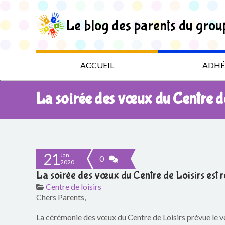
S
k
Le blog des parents du grou
i
p
t
L
o
t
e
ACCUEIL
ADHÉ
h
e
b
c
La soirée des vœux du Centre de
o
l
n
t
o
e
n
g
t
21
Jan
0
2020
d
La soirée des vœux du Centre de Loisirs est 
Centre de loisirs
e
Chers Parents,
s
La cérémonie des vœux du Centre de Loisirs prévue le ve