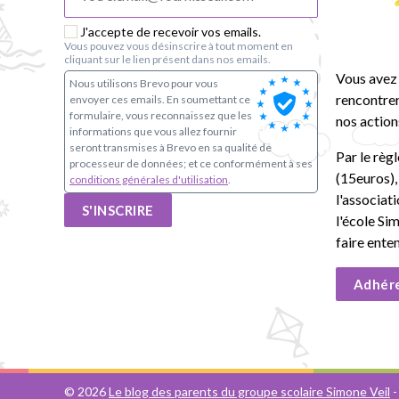
J'accepte de recevoir vos emails.
Vous pouvez vous désinscrire à tout moment en
cliquant sur le lien présent dans nos emails.
Vous avez 
Nous utilisons Brevo pour vous
rencontrer
envoyer ces emails. En soumettant ce
formulaire, vous reconnaissez que les
nos action
informations que vous allez fournir
seront transmises à Brevo en sa qualité de
Par le règ
processeur de données; et ce conformément à ses
(15euros)
conditions générales d'utilisation
.
l'associat
S'INSCRIRE
l'école Si
faire ente
Adhér
© 2026
Le blog des parents du groupe scolaire Simone Veil
-