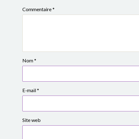
e
Commentaire
*
S
i
m
o
Nom
*
n
e
E-mail
*
V
e
i
Site web
l