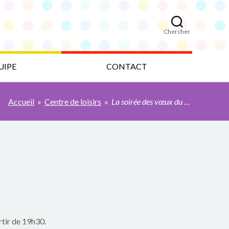
Chercher
UIPE
CONTACT
Accueil
»
Centre de loisirs
»
La soirée des vœux du Centre de Loisirs est reportée
rtir de 19h30.