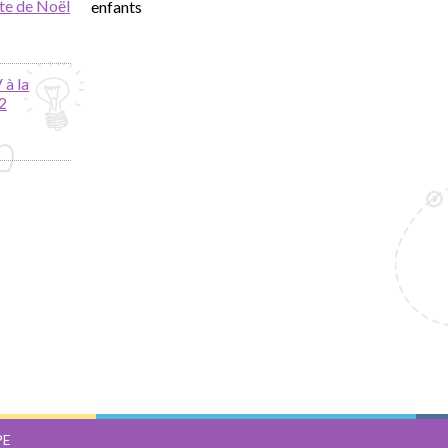
te de Noël
enfants
 à la
2
PE