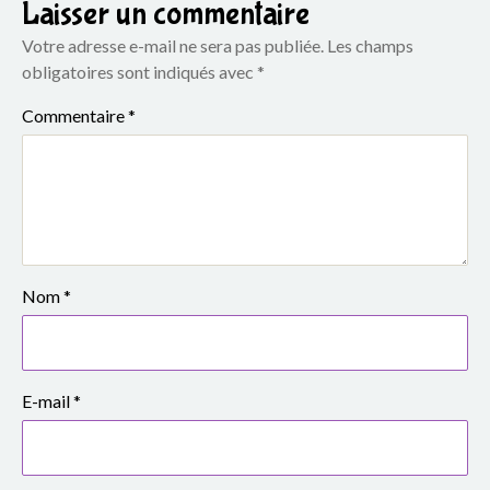
e
Laisser un commentaire
Votre adresse e-mail ne sera pas publiée.
Les champs
S
obligatoires sont indiqués avec
*
i
Commentaire
*
m
o
n
e
Nom
*
V
e
E-mail
*
i
l