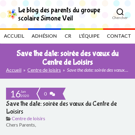
S
k
Le blog des parents du groupe
i
scolaire Simone Veil
Chercher
p
L
t
o
e
ACCUEIL
ADHÉSION
CR
L'ÉQUIPE
CONTACT
t
h
b
e
Save the date: soirée des vœux du
c
l
o
Centre de Loisirs
n
Accueil
»
Centre de loisirs
»
Save the date: soirée des vœux du Centre de Loisirs
t
o
e
n
g
t
16
Jan
0
2020
d
Save the date: soirée des vœux du Centre de
e
Loisirs
Centre de loisirs
s
Chers Parents,