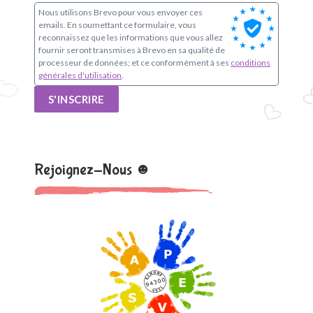
e
Nous utilisons Brevo pour vous envoyer ces
emails. En soumettant ce formulaire, vous
S
reconnaissez que les informations que vous allez
fournir seront transmises à Brevo en sa qualité de
i
processeur de données; et ce conformément à ses
conditions
générales d'utilisation
.
m
S'INSCRIRE
o
n
Rejoignez-Nous ☻
e
V
e
i
l