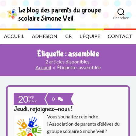
S
k
Le blog des parents du groupe
i
scolaire Simone Veil
Chercher
p
L
t
o
e
ACCUEIL
ADHÉSION
CR
L'ÉQUIPE
CONTACT
t
h
b
e
Étiquette :
assemblée
c
l
o
2 articles disponibles.
n
Accueil
»
Étiquette :
assemblée
t
o
e
n
g
t
20
Sep
d
0
2022
Jeudi, rejoignez-nous !
e
Vous souhaitez rejoindre
s
l’Association de parents d’élèves du
groupe scolaire Simone Veil ?