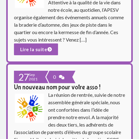
p
Attentive à la qualité de la vie dans
notre école, au quotidien, l’APESV
a
organise également des événements annuels comme
r
la braderie d’automne, des jeux de piste dans le
quartier ou encore la kermesse de fin d’année. Ces
e
sujets vous intéressent ? Venez […]
Lire la suite
n
t
27
s
Sep
0
2021
Un nouveau nom pour votre asso !
d
La réunion de rentrée, suivie de notre
u
assemblée générale spéciale, nous
ont confortées dans l’idée de
g
prendre notre envol. A la majorité
des deux tiers, les adhérents de
r
l’association de parents d’élèves du groupe scolaire