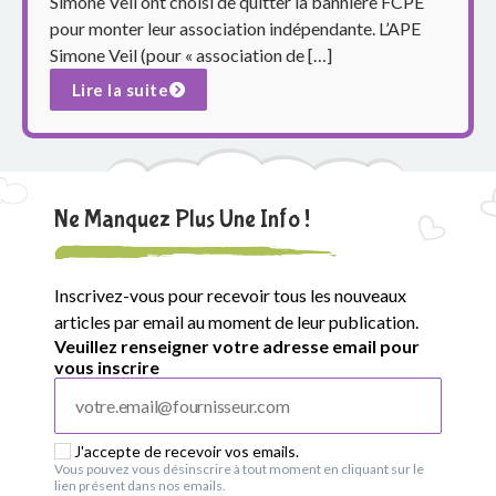
o
Simone Veil ont choisi de quitter la bannière FCPE
pour monter leur association indépendante. L’APE
u
Simone Veil (pour « association de […]
p
Lire la suite
e
s
Ne Manquez Plus Une Info !
c
o
Inscrivez-vous pour recevoir tous les nouveaux
l
articles par email au moment de leur publication.
Veuillez renseigner votre adresse email pour
a
vous inscrire
i
J'accepte de recevoir vos emails.
r
Vous pouvez vous désinscrire à tout moment en cliquant sur le
lien présent dans nos emails.