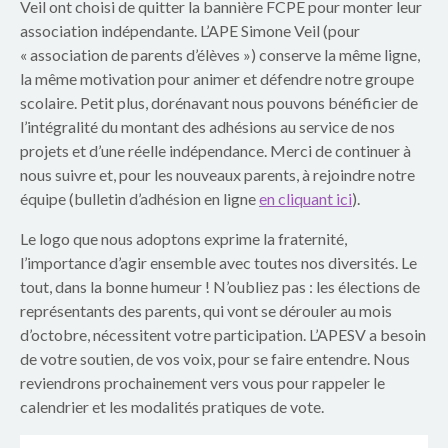
p
Veil ont choisi de quitter la bannière FCPE pour monter leur
association indépendante. L’APE Simone Veil (pour
a
« association de parents d’élèves ») conserve la même ligne,
r
la même motivation pour animer et défendre notre groupe
scolaire. Petit plus, dorénavant nous pouvons bénéficier de
e
l’intégralité du montant des adhésions au service de nos
projets et d’une réelle indépendance. Merci de continuer à
n
nous suivre et, pour les nouveaux parents, à rejoindre notre
équipe (bulletin d’adhésion en ligne
en cliquant ici
).
t
Le logo que nous adoptons exprime la fraternité,
s
l’importance d’agir ensemble avec toutes nos diversités. Le
d
tout, dans la bonne humeur ! N’oubliez pas : les élections de
représentants des parents, qui vont se dérouler au mois
u
d’octobre, nécessitent votre participation. L’APESV a besoin
de votre soutien, de vos voix, pour se faire entendre. Nous
g
reviendrons prochainement vers vous pour rappeler le
r
calendrier et les modalités pratiques de vote.