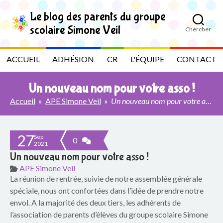
S
k
Le blog des parents du groupe
i
scolaire Simone Veil
Chercher
p
L
t
o
e
ACCUEIL
ADHÉSION
CR
L'ÉQUIPE
CONTACT
t
h
b
e
Un nouveau nom pour votre asso !
c
l
o
Accueil
»
APE Simone Veil
»
Un nouveau nom pour votre asso !
n
t
o
e
27
n
Sep
g
0
2021
t
Un nouveau nom pour votre asso !
d
APE Simone Veil
La réunion de rentrée, suivie de notre assemblée générale
e
spéciale, nous ont confortées dans l’idée de prendre notre
s
envol. A la majorité des deux tiers, les adhérents de
l’association de parents d’élèves du groupe scolaire Simone