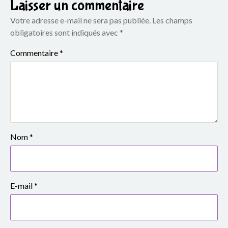
e
Laisser un commentaire
Votre adresse e-mail ne sera pas publiée.
Les champs
S
obligatoires sont indiqués avec
*
i
Commentaire
*
m
o
n
e
Nom
*
V
e
E-mail
*
i
l