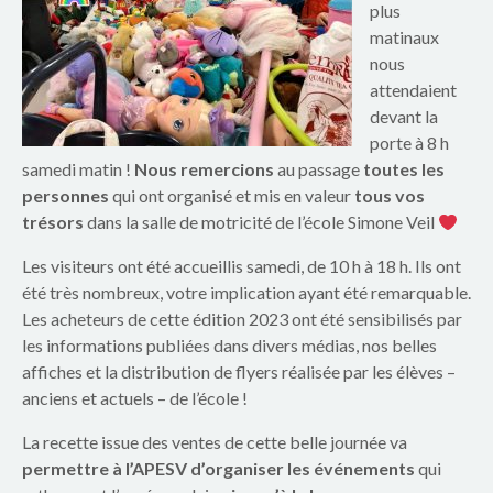
p
plus
matinaux
a
nous
r
attendaient
devant la
e
porte à 8 h
samedi matin !
Nous remercions
au passage
toutes les
n
personnes
qui ont organisé et mis en valeur
tous vos
t
trésors
dans la salle de motricité de l’école Simone Veil
s
Les visiteurs ont été accueillis samedi, de 10 h à 18 h. Ils ont
été très nombreux, votre implication ayant été remarquable.
d
Les acheteurs de cette édition 2023 ont été sensibilisés par
les informations publiées dans divers médias, nos belles
u
affiches et la distribution de flyers réalisée par les élèves –
anciens et actuels – de l’école !
g
La recette issue des ventes de cette belle journée va
r
permettre à l’APESV d’organiser les événements
qui