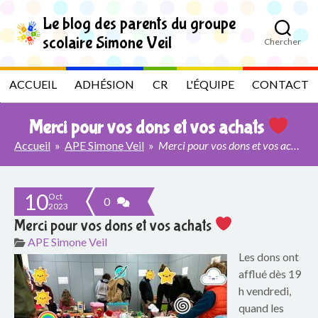
S
k
Le blog des parents du groupe
i
scolaire Simone Veil
Chercher
p
L
t
o
e
ACCUEIL
ADHÉSION
CR
L'ÉQUIPE
CONTACT
t
h
b
e
Merci pour vos dons et vos achats
c
l
o
Accueil
»
APE Simone Veil
»
Merci pour vos dons et vos achats
n
t
o
e
n
10
Oct
g
0
2023
t
Merci pour vos dons et vos achats
d
APE Simone Veil
e
Les dons ont
afflué dès 19
s
h vendredi,
quand les