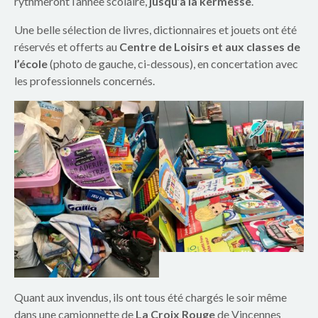
o
rythmeront l’année scolaire,
jusqu’à la kermesse
.
u
Une belle sélection de livres, dictionnaires et jouets ont été
réservés et offerts au
Centre de Loisirs et aux classes de
p
l’école
(photo de gauche, ci-dessous), en concertation avec
les professionnels concernés.
e
s
c
o
l
a
i
r
Quant aux invendus, ils ont tous été chargés le soir même
dans une camionnette de
La Croix Rouge
de Vincennes