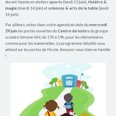
p
durant l’année en ateliers
sports
(lundi 13 juin),
théâtre &
magie
(mardi 14 juin) et
sciences & arts de la table
(jeudi
a
16 juin).
r
Par ailleurs, notez dans votre agenda en date du
mercredi
29 juin
les portes ouvertes du
Centre de loisirs
du groupe
e
scolaire Simone Veil, de 17h à 19h, pour les élémentaires
n
comme pour les maternelles. Le programme détaillé vous
attend sur les portes de l’école. Amusez-vous bien en famille
t
!
s
d
u
g
r