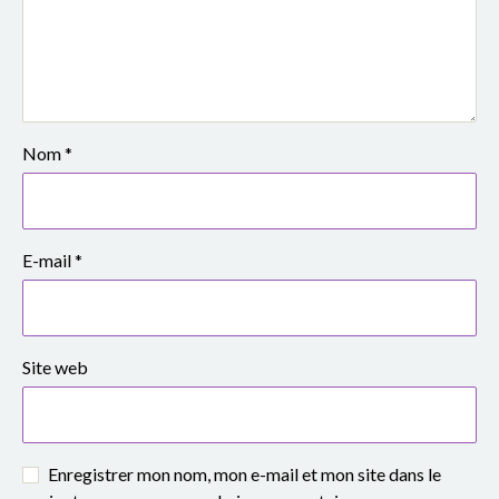
e
S
i
m
Nom
*
o
n
E-mail
*
e
V
Site web
e
i
l
Enregistrer mon nom, mon e-mail et mon site dans le