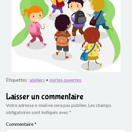
o
u
p
e
s
c
o
Étiquettes :
ateliers
•
portes ouvertes
l
Laisser un commentaire
a
Votre adresse e-mail ne sera pas publiée.
Les champs
i
obligatoires sont indiqués avec
*
r
Commentaire
*