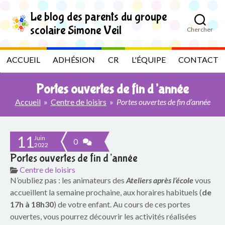
S
k
Le blog des parents du groupe
i
scolaire Simone Veil
Chercher
p
L
t
o
e
ACCUEIL
ADHÉSION
CR
L'ÉQUIPE
CONTACT
t
h
b
e
Portes ouvertes de fin d’année
c
l
o
Accueil
»
Centre de loisirs
»
Portes ouvertes de fin d’année
n
t
o
e
11
n
Juin
g
0
2022
t
Portes ouvertes de fin d’année
d
Centre de loisirs
N’oubliez pas : les animateurs des
Ateliers après l’école
vous
e
accueillent la semaine prochaine, aux horaires habituels (
de
s
17h à 18h30
) de votre enfant. Au cours de ces portes
ouvertes, vous pourrez découvrir les activités réalisées