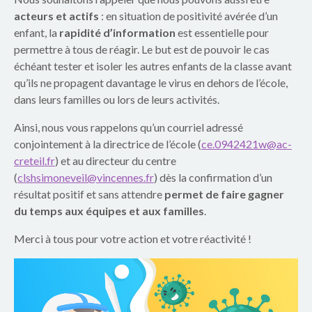
p
acteurs et actifs
: en situation de positivité avérée d’un
a
enfant, la
rapidité d’information
est essentielle pour
permettre à tous de réagir. Le but est de pouvoir le cas
r
échéant tester et isoler les autres enfants de la classe avant
qu’ils ne propagent davantage le virus en dehors de l’école,
e
dans leurs familles ou lors de leurs activités.
n
Ainsi, nous vous rappelons qu’un courriel adressé
t
conjointement à la directrice de l’école (
ce.0942421w@ac-
creteil.fr
) et au directeur du centre
s
(
clshsimoneveil@vincennes.fr
) dès la confirmation d’un
résultat positif et sans attendre
permet de faire gagner
d
du temps aux équipes et aux familles
.
u
Merci à tous pour votre action et votre réactivité !
g
r