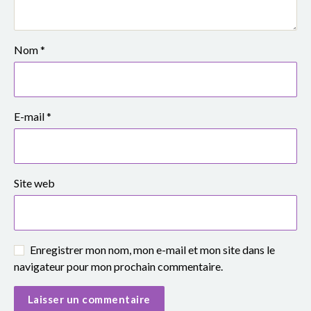
e
S
Nom
*
i
m
o
E-mail
*
n
e
Site web
V
e
Enregistrer mon nom, mon e-mail et mon site dans le
i
navigateur pour mon prochain commentaire.
l