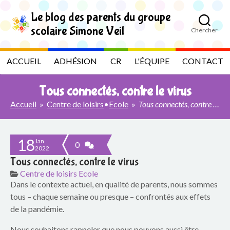
S
k
Le blog des parents du groupe
i
scolaire Simone Veil
Chercher
p
L
t
o
e
ACCUEIL
ADHÉSION
CR
L'ÉQUIPE
CONTACT
t
h
b
e
Tous connectés, contre le virus
c
l
o
Accueil
»
Centre de loisirs
•
Ecole
»
Tous connectés, contre le virus
n
t
o
e
18
n
Jan
g
0
2022
t
Tous connectés, contre le virus
d
Centre de loisirs
Ecole
Dans le contexte actuel, en qualité de parents, nous sommes
e
tous – chaque semaine ou presque – confrontés aux effets
s
de la pandémie.
Nous souhaitons rappeler que nous pouvons aussi être