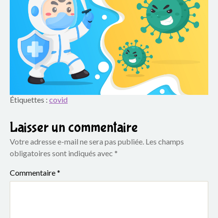
o
u
p
e
s
c
Étiquettes :
covid
o
Laisser un commentaire
l
Votre adresse e-mail ne sera pas publiée.
Les champs
obligatoires sont indiqués avec
*
a
Commentaire
*
i
r