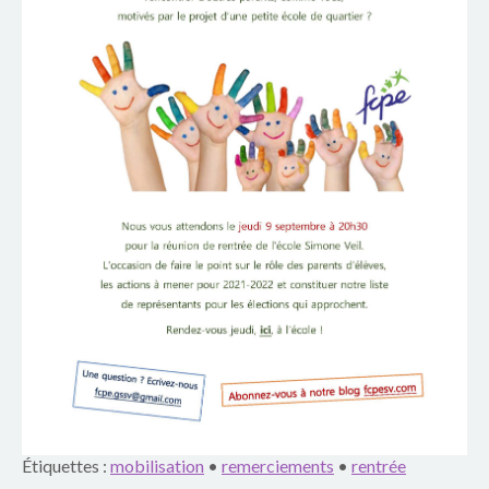
o
u
p
e
s
c
o
l
a
i
r
Étiquettes :
mobilisation
•
remerciements
•
rentrée