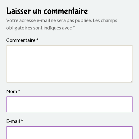
e
Laisser un commentaire
S
Votre adresse e-mail ne sera pas publiée.
Les champs
i
obligatoires sont indiqués avec
*
m
Commentaire
*
o
n
e
V
Nom
*
e
i
E-mail
*
l