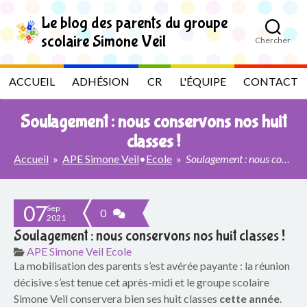
S
k
Le blog des parents du groupe
i
scolaire Simone Veil
Chercher
p
L
t
o
e
ACCUEIL
ADHÉSION
CR
L'ÉQUIPE
CONTACT
t
h
b
e
Soulagement : nous conservons nos huit
c
l
o
classes !
n
Accueil
»
APE Simone Veil
•
Ecole
»
Soulagement : nous conservons nos huit classes !
t
o
e
n
g
t
07
Sep
0
2021
d
Soulagement : nous conservons nos huit classes !
e
APE Simone Veil
Ecole
La mobilisation des parents s’est avérée payante : la réunion
s
décisive s’est tenue cet après-midi et le groupe scolaire
Simone Veil conservera bien ses huit classes
cette année
.