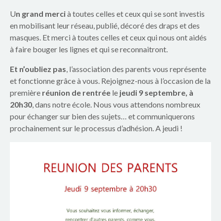
p
U
n grand merci
à toutes celles et ceux qui se sont investis
a
en mobilisant leur réseau, publié, décoré des draps et des
masques. Et merci à toutes celles et ceux qui nous ont aidés
r
à faire bouger les lignes et qui se reconnaitront.
e
Et n’oubliez pas
, l’association des parents vous représente
n
et fonctionne grâce à vous. Rejoignez-nous à l’occasion de la
première
réunion de rentrée
le
jeudi 9 septembre, à
t
20h30
, dans notre école. Nous vous attendons nombreux
pour échanger sur bien des sujets… et communiquerons
s
prochainement sur le processus d’adhésion. A jeudi !
d
u
g
r