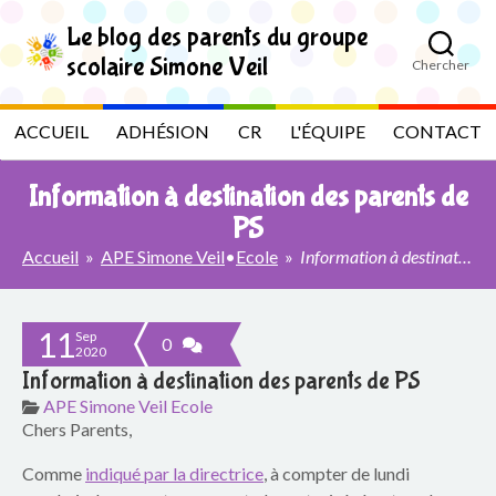
S
k
Le blog des parents du groupe
i
scolaire Simone Veil
Chercher
p
L
t
o
e
ACCUEIL
ADHÉSION
CR
L'ÉQUIPE
CONTACT
t
h
b
e
Information à destination des parents de
c
l
o
PS
n
Accueil
»
APE Simone Veil
•
Ecole
»
Information à destination des parents de PS
t
o
e
n
g
t
11
Sep
0
2020
d
Information à destination des parents de PS
e
APE Simone Veil
Ecole
Chers Parents,
s
Comme
indiqué par la directrice
, à compter de lundi