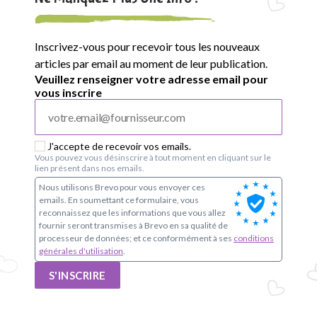
e
S
Inscrivez-vous pour recevoir tous les nouveaux
i
articles par email au moment de leur publication.
Veuillez renseigner votre adresse email pour
m
vous inscrire
o
n
J'accepte de recevoir vos emails.
Vous pouvez vous désinscrire à tout moment en cliquant sur le
lien présent dans nos emails.
e
Nous utilisons Brevo pour vous envoyer ces
emails. En soumettant ce formulaire, vous
V
reconnaissez que les informations que vous allez
fournir seront transmises à Brevo en sa qualité de
e
processeur de données; et ce conformément à ses
conditions
générales d'utilisation
.
i
S'INSCRIRE
l