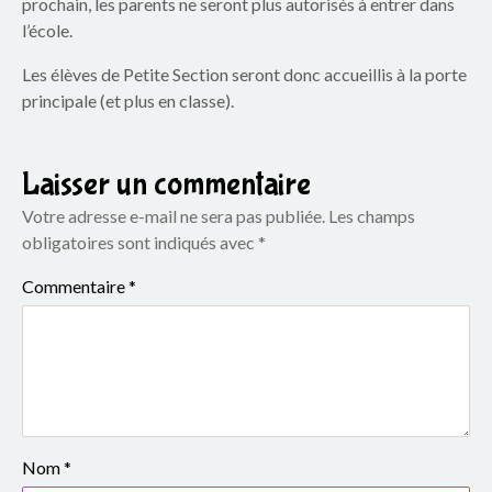
p
prochain, les parents ne seront plus autorisés à entrer dans
l’école.
a
Les élèves de Petite Section seront donc accueillis à la porte
r
principale (et plus en classe).
e
Laisser un commentaire
n
Votre adresse e-mail ne sera pas publiée.
Les champs
t
obligatoires sont indiqués avec
*
s
Commentaire
*
d
u
g
r
Nom
*