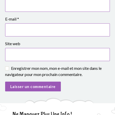
o
u
E-mail
*
p
e
s
Site web
c
o
Enregistrer mon nom, mon e-mail et mon site dans le
l
navigateur pour mon prochain commentaire.
a
i
r
Ne Manquez Plus Une Info !