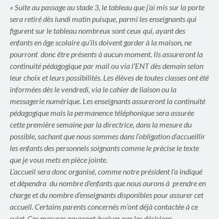
p
« Suite au passage au stade 3, le tableau que j’ai mis sur la porte
a
sera retiré dès lundi matin puisque, parmi les enseignants qui
figurent sur le tableau nombreux sont ceux qui, ayant des
r
enfants en âge scolaire qu’ils doivent garder à la maison, ne
pourront donc être présents à aucun moment. Ils assureront la
e
continuité pédagogique par mail ou via l’ENT dès demain selon
leur choix et leurs possibilités. Les élèves de toutes classes ont été
n
informées dès le vendredi, via le cahier de liaison ou la
t
messagerie numérique. Les enseignants assureront la continuité
pédagogique mais la permanence téléphonique sera assurée
s
cette première semaine par la directrice, dans la mesure du
possible, sachant que nous sommes dans l’obligation d’accueillir
d
les enfants des personnels soignants comme le précise le texte
u
que je vous mets en pièce jointe.
L’accueil sera donc organisé, comme notre président l’a indiqué
g
et dépendra du nombre d’enfants que nous aurons à prendre en
charge et du nombre d’enseignants disponibles pour assurer cet
r
accueil. Certains parents concernés m’ont déjà contactée à ce
sujet. Ces mesures pourront évoluer par les décisions