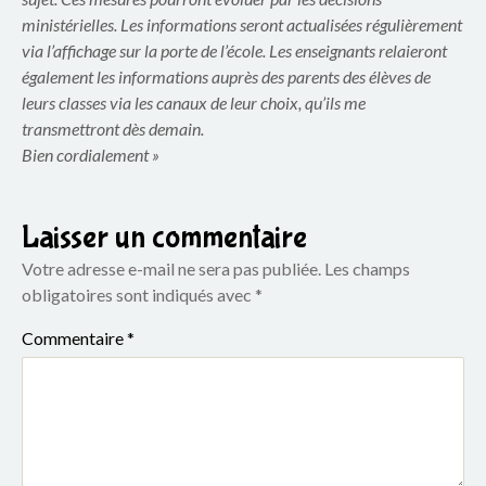
o
ministérielles. Les informations seront actualisées régulièrement
u
via l’affichage sur la porte de l’école. Les enseignants relaieront
également les informations auprès des parents des élèves de
p
leurs classes via les canaux de leur choix, qu’ils me
transmettront dès demain.
e
Bien cordialement »
s
c
Laisser un commentaire
o
Votre adresse e-mail ne sera pas publiée.
Les champs
obligatoires sont indiqués avec
*
l
Commentaire
*
a
i
r