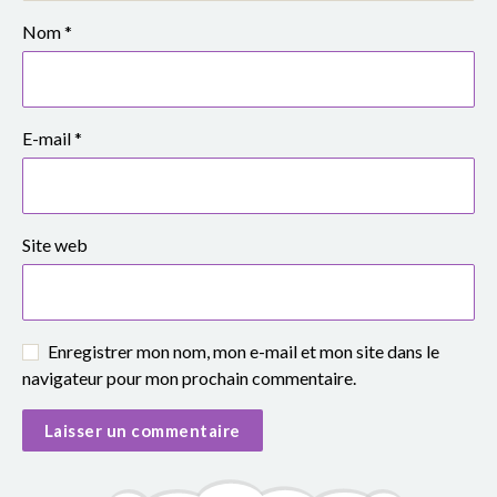
e
Nom
*
S
i
E-mail
*
m
o
n
Site web
e
V
Enregistrer mon nom, mon e-mail et mon site dans le
e
navigateur pour mon prochain commentaire.
i
l