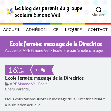
S
k
Le blog des parents du groupe
i
scolaire Simone Veil
Chercher
p
L
t
o
e
ACCUEIL
ADHÉSION
CR
L'ÉQUIPE
CONTACT
t
h
b
e
Ecole fermée: message de la Directrice
c
l
o
Accueil
»
APE Simone Veil
•
Ecole
»
Ecole fermée: message de la Directrice
n
t
o
e
16
n
Mar
g
0
2020
t
Ecole fermée: message de la Directrice
d
APE Simone Veil
Ecole
Chers Parents,
e
Nous vous faisons suivre un message de la Directrice relatif
s
à la situation actuelle: