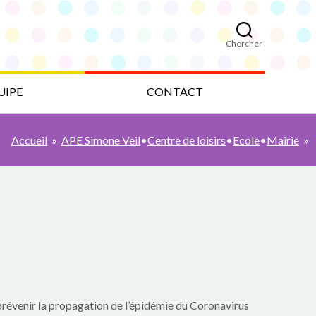
Chercher
UIPE
CONTACT
Accueil
»
APE Simone Veil
•
Centre de loisirs
•
Ecole
•
Mairie
»
prévenir la propagation de l’épidémie du Coronavirus