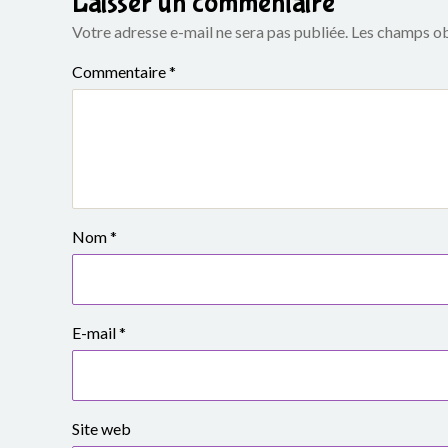
Laisser un commentaire
e
Votre adresse e-mail ne sera pas publiée.
Les champs ob
S
Commentaire
*
i
m
o
n
Nom
*
e
V
E-mail
*
e
i
l
Site web