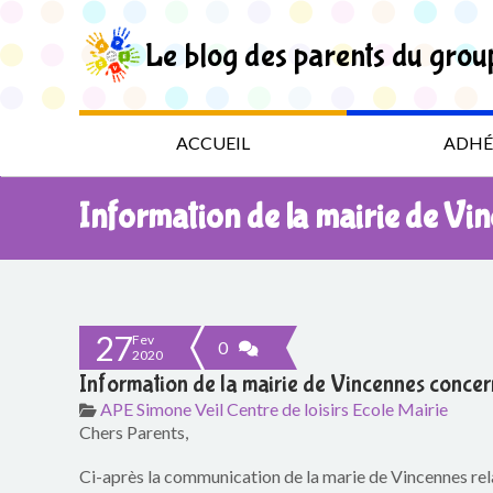
S
k
Le blog des parents du grou
i
p
t
L
o
t
e
ACCUEIL
ADHÉ
h
e
b
c
Information de la mairie de Vi
o
l
n
t
o
e
n
g
t
27
Fev
0
2020
d
Information de la mairie de Vincennes concer
APE Simone Veil
Centre de loisirs
Ecole
Mairie
e
Chers Parents,
s
Ci-après la communication de la marie de Vincennes rel