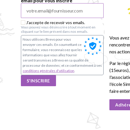
email pour vous inscrire
J'accepte de recevoir vos emails.
Vous pouvez vous désinscrire à tout moment en
cliquant sur le lien présent dans nos emails.
Vous avez 
Nous utilisons Brevo pour vous
rencontrer
envoyer ces emails. En soumettant ce
formulaire, vous reconnaissez que les
nos action
informations que vous allez fournir
seront transmises à Brevo en sa qualité de
Par le règ
processeur de données; et ce conformément à ses
(15euros)
conditions générales d'utilisation
.
l'associat
S'INSCRIRE
l'école Si
faire ente
Adhér