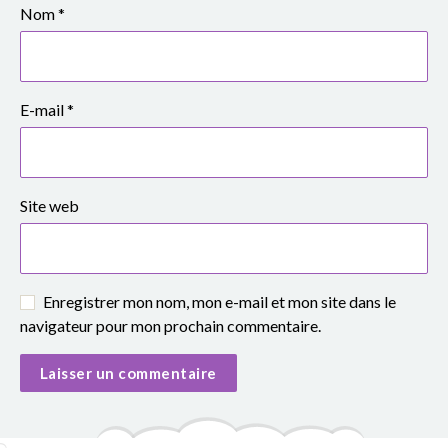
e
Nom
*
S
i
E-mail
*
m
o
Site web
n
e
V
Enregistrer mon nom, mon e-mail et mon site dans le
navigateur pour mon prochain commentaire.
e
i
l