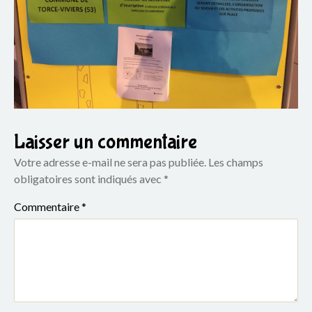
o
u
p
e
s
Laisser un commentaire
c
Votre adresse e-mail ne sera pas publiée.
Les champs
o
obligatoires sont indiqués avec
*
l
Commentaire
*
a
i
r