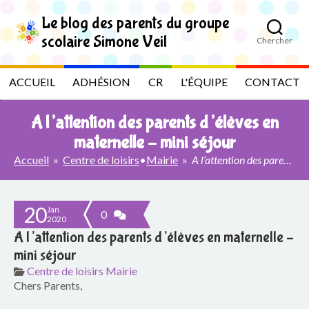
S
k
Le blog des parents du groupe
i
scolaire Simone Veil
Chercher
p
L
t
o
e
ACCUEIL
ADHÉSION
CR
L'ÉQUIPE
CONTACT
t
h
b
e
A l’attention des parents d’élèves en
c
l
o
maternelle – mini séjour
n
Accueil
»
Centre de loisirs
•
Mairie
»
A l’attention des parents d’élèves en maternelle – mini séjour
t
o
e
n
g
t
20
Jan
0
2020
d
A l’attention des parents d’élèves en maternelle –
e
mini séjour
Centre de loisirs
Mairie
s
Chers Parents,