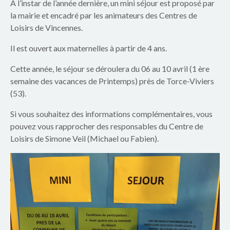
p
A l’instar de l’année dernière, un mini séjour est proposé par
la mairie et encadré par les animateurs des Centres de
a
Loisirs de Vincennes.
r
Il est ouvert aux maternelles à partir de 4 ans.
e
Cette année, le séjour se déroulera du 06 au 10 avril (1 ère
semaine des vacances de Printemps) près de Torce-Viviers
n
(53).
t
Si vous souhaitez des informations complémentaires, vous
s
pouvez vous rapprocher des responsables du Centre de
Loisirs de Simone Veil (Michael ou Fabien).
d
u
g
r