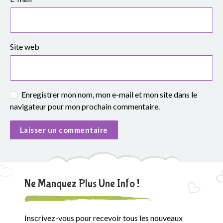
e
S
i
Site web
m
o
Enregistrer mon nom, mon e-mail et mon site dans le
n
navigateur pour mon prochain commentaire.
e
V
e
Ne Manquez Plus Une Info !
i
l
Inscrivez-vous pour recevoir tous les nouveaux