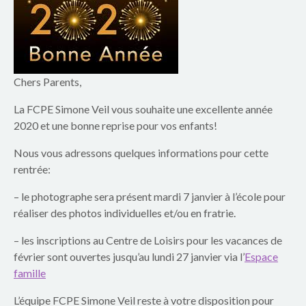
p
a
r
e
Chers Parents,
La FCPE Simone Veil vous souhaite une excellente année
n
2020 et une bonne reprise pour vos enfants!
t
Nous vous adressons quelques informations pour cette
s
rentrée:
d
– le photographe sera présent mardi 7 janvier à l’école pour
réaliser des photos individuelles et/ou en fratrie.
u
– les inscriptions au Centre de Loisirs pour les vacances de
g
février sont ouvertes jusqu’au lundi 27 janvier via l’
Espace
famille
r
L’équipe FCPE Simone Veil reste à votre disposition pour