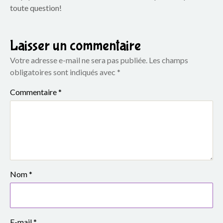
o
toute question!
u
p
Laisser un commentaire
Votre adresse e-mail ne sera pas publiée.
Les champs
e
obligatoires sont indiqués avec
*
s
Commentaire
*
c
o
l
a
Nom
*
i
r
E-mail
*