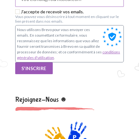
o
J'accepte de recevoir vos emails.
u
Vous pouvez vous désinscrire à tout moment en cliquant sur le
lien présent dans nos emails.
p
Nous utilisons Brevo pour vous envoyer ces
emails. En soumettant ce formulaire, vous
e
reconnaissez que les informations que vous allez
fournir seront transmises à Brevo en sa qualité de
s
processeur de données; et ce conformément à ses
conditions
générales d'utilisation
.
c
S'INSCRIRE
o
l
Rejoignez-Nous ☻
a
i
r