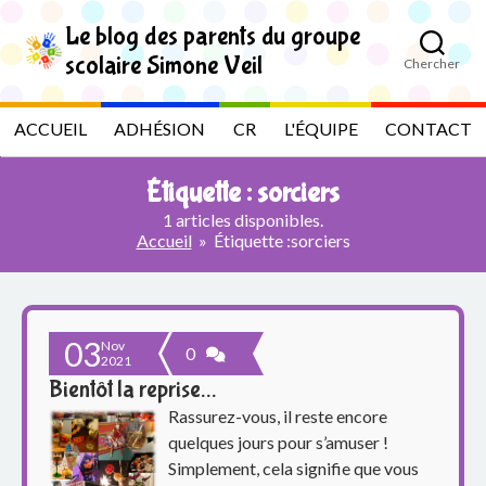
S
k
Le blog des parents du groupe
i
scolaire Simone Veil
Chercher
p
L
t
o
e
ACCUEIL
ADHÉSION
CR
L'ÉQUIPE
CONTACT
t
h
b
e
Étiquette :
sorciers
c
l
o
1 articles disponibles.
n
Accueil
»
Étiquette :
sorciers
t
o
e
n
g
t
03
Nov
d
0
2021
Bientôt la reprise…
e
Rassurez-vous, il reste encore
s
quelques jours pour s’amuser !
Simplement, cela signifie que vous