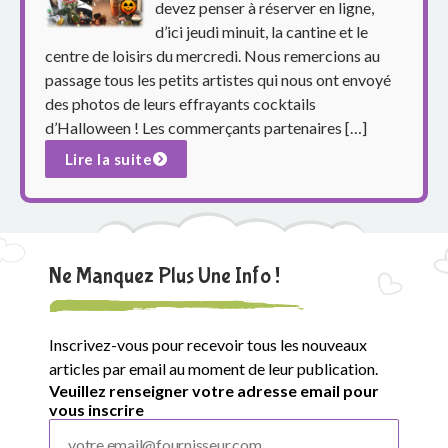
p
devez penser à réserver en ligne,
d’ici jeudi minuit, la cantine et le
a
centre de loisirs du mercredi. Nous remercions au
r
passage tous les petits artistes qui nous ont envoyé
des photos de leurs effrayants cocktails
e
d’Halloween ! Les commerçants partenaires […]
Lire la suite
n
t
s
Ne Manquez Plus Une Info !
d
u
Inscrivez-vous pour recevoir tous les nouveaux
g
articles par email au moment de leur publication.
Veuillez renseigner votre adresse email pour
r
vous inscrire