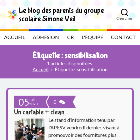
S
k
Le blog des parents du groupe
i
scolaire Simone Veil
Chercher
p
L
t
o
e
ACCUEIL
ADHÉSION
CR
L'ÉQUIPE
CONTACT
t
h
b
e
Étiquette :
sensibilisation
c
l
o
1 articles disponibles.
n
Accueil
»
Étiquette :
sensibilisation
t
o
e
n
g
t
05
Juil
d
0
2023
Un cartable + clean
e
Le stand d’information tenu par
s
l’APESV vendredi dernier, visant à
promouvoir des fournitures plus