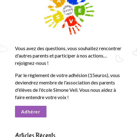
e
S
i
m
Vous avez des questions, vous souhaitez rencontrer
o
d'autres parents et participer à nos actions…
rejoignez-nous !
n
Par le règlement de votre adhésion (15euros), vous
e
deviendrez membre de l'association des parents
V
d'élèves de l'école Simone Veil. Vous nous aidez à
faire entendre votre voix !
e
Adhérer
i
l
Articles Récents