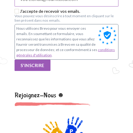
o
J'accepte de recevoir vos emails.
u
Vous pouvez vous désinscrire à tout moment en cliquant sur le
lien présent dans nos emails.
p
Nous utilisons Brevo pour vous envoyer ces
emails. En soumettant ce formulaire, vous
e
reconnaissez que les informations que vous allez
fournir seront transmises à Brevo en sa qualité de
s
processeur de données; et ce conformément à ses
conditions
générales d'utilisation
.
c
S'INSCRIRE
o
l
Rejoignez-Nous ☻
a
i
r