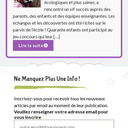
p
écologiques et plus saines, a
rencontré un vif succès auprès des
a
parents, des enfants et des équipes enseignantes. Les
r
échanges et les découvertes ont été riches sur le
parvis de l’école ! Quarante enfants ont participé au
e
jeu concours qui leur […]
Lire la suite
n
t
s
Ne Manquez Plus Une Info !
d
u
Inscrivez-vous pour recevoir tous les nouveaux
g
articles par email au moment de leur publication.
Veuillez renseigner votre adresse email pour
r
vous inscrire