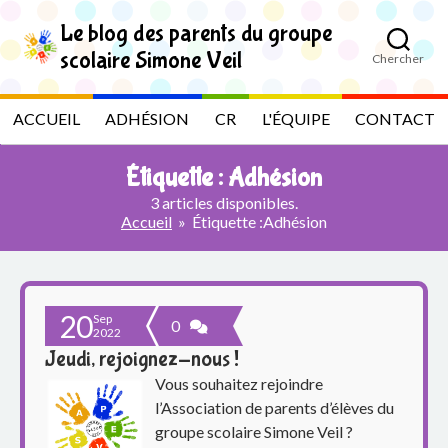
S
k
Le blog des parents du groupe
i
scolaire Simone Veil
Chercher
p
L
t
o
e
ACCUEIL
ADHÉSION
CR
L'ÉQUIPE
CONTACT
t
h
b
e
Étiquette :
Adhésion
c
l
o
3 articles disponibles.
n
Accueil
»
Étiquette :
Adhésion
t
o
e
n
g
t
20
Sep
d
0
2022
Jeudi, rejoignez-nous !
e
Vous souhaitez rejoindre
s
l’Association de parents d’élèves du
groupe scolaire Simone Veil ?