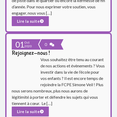
o
de piste dans le quartier ou encore la kermesse de fin
d’année. Pour nous exprimer votre soutien, vous
u
engager, nous vous […]
p
Lire la suite
e
01
s
Oct
0
2020
Rejoignez-nous !
c
Vous souhaitez être tenu au courant
o
de nos actions et évènements ? Vous
investir dans la vie de l’école pour
l
vos enfants ? Il est encore temps de
rejoindre la FCPE Simone Veil ! Plus
a
nous serons nombreux, plus nous aurons de
i
légitimité à porter et défendre les sujets qui vous
tiennent à cœur. Le […]
r
Lire la suite