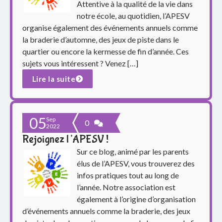
p
Attentive à la qualité de la vie dans
notre école, au quotidien, l’APESV
a
organise également des événements annuels comme
r
la braderie d’automne, des jeux de piste dans le
quartier ou encore la kermesse de fin d’année. Ces
e
sujets vous intéressent ? Venez […]
Lire la suite
n
t
05
s
Sep
0
2022
Rejoignez l’APESV !
d
Sur ce blog, animé par les parents
u
élus de l’APESV, vous trouverez des
infos pratiques tout au long de
g
l’année. Notre association est
également à l’origine d’organisation
r
d’événements annuels comme la braderie, des jeux