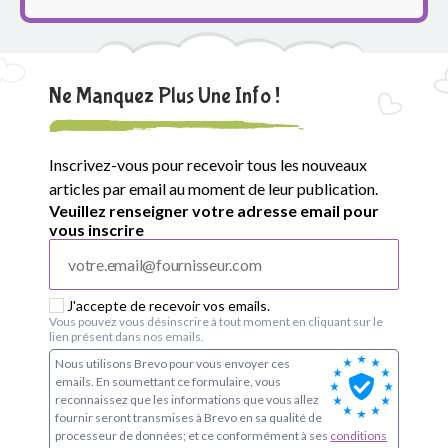
e
S
i
Ne Manquez Plus Une Info !
m
Inscrivez-vous pour recevoir tous les nouveaux
o
articles par email au moment de leur publication.
n
Veuillez renseigner votre adresse email pour
vous inscrire
e
V
J'accepte de recevoir vos emails.
Vous pouvez vous désinscrire à tout moment en cliquant sur le
e
lien présent dans nos emails.
Nous utilisons Brevo pour vous envoyer ces
i
emails. En soumettant ce formulaire, vous
reconnaissez que les informations que vous allez
l
fournir seront transmises à Brevo en sa qualité de
processeur de données; et ce conformément à ses
conditions