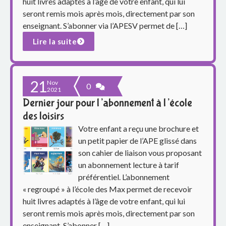
e
huit livres adaptés à l’âge de votre enfant, qui lui
seront remis mois après mois, directement par son
S
enseignant. S’abonner via l’APESV permet de […]
Lire la suite
i
m
21
Nov
o
0
2021
Dernier jour pour l’abonnement à l’école
n
des loisirs
e
Votre enfant a reçu une brochure et
un petit papier de l’APE glissé dans
V
son cahier de liaison vous proposant
un abonnement lecture à tarif
e
préférentiel. L’abonnement
i
« regroupé » à l’école des Max permet de recevoir
huit livres adaptés à l’âge de votre enfant, qui lui
l
seront remis mois après mois, directement par son
enseignant. S’abonner […]