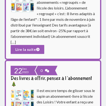
p
abonnements « regroupés » de
l’école des loisirs. L’abonnement
a
« regroupé » c’est : 8 livres adaptés à
r
l’âge de l’enfant* : 1 livre par mois de novembre à juin
distribué par l’enseignant Des tarifs avantageux (à
e
partir de 38€/an soit environ -25% par rapport à
l’abonnement individuel) Un abonnement souscrit
n
[…]
t
Lire la suite
s
d
22
Dec
0
2023
u
Des livres à offrir, pensez à l’abonnement
g
Il est encore temps de glisser sous le
r
sapin un abonnement-livre à l’école
des Loisirs ! Votre enfant a reçu une