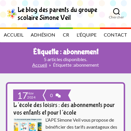
S
k
Le blog des parents du groupe
i
scolaire Simone Veil
Chercher
p
L
t
o
e
ACCUEIL
ADHÉSION
CR
L'ÉQUIPE
CONTACT
t
h
b
e
Étiquette :
abonnement
c
l
o
5 articles disponibles.
n
Accueil
»
Étiquette :
abonnement
t
o
e
n
g
t
17
Nov
d
0
2024
L’école des loisirs : des abonnements pour
e
vos enfants et pour l’école
s
L’APE Simone Veil vous propose de
bénéficier des tarifs avantageux des