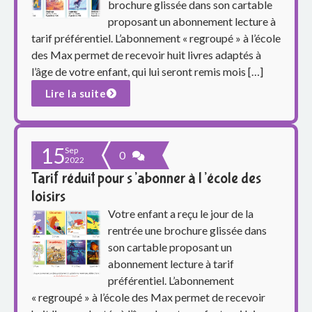
o
brochure glissée dans son cartable
proposant un abonnement lecture à
u
tarif préférentiel. L’abonnement « regroupé » à l’école
des Max permet de recevoir huit livres adaptés à
p
l’âge de votre enfant, qui lui seront remis mois […]
e
Lire la suite
s
c
15
Sep
0
2022
o
Tarif réduit pour s’abonner à l’école des
loisirs
l
Votre enfant a reçu le jour de la
a
rentrée une brochure glissée dans
son cartable proposant un
i
abonnement lecture à tarif
préférentiel. L’abonnement
r
« regroupé » à l’école des Max permet de recevoir