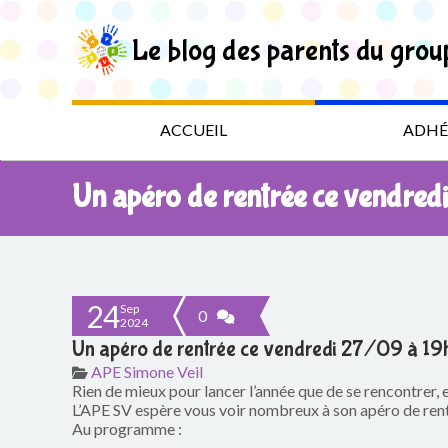
S
k
Le blog des parents du grou
i
p
t
L
o
t
e
ACCUEIL
ADHÉ
h
e
b
c
Un apéro de rentrée ce vendre
o
l
n
t
o
e
n
g
t
24
Sep
0
2024
d
Un apéro de rentrée ce vendredi 27/09 à 19
APE Simone Veil
e
Rien de mieux pour lancer l’année que de se rencontrer, e
L’APE SV espère vous voir nombreux à son apéro de rent
s
Au programme :