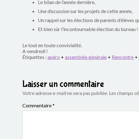
Le bilan de l’année dernière,
p
Une discussion sur les projets de cette année,
a
Un rappel sur les élections de parents d’élèves q
r
Et bien sûr l’incontournable élection du bureau !
e
Le tout en toute convivialité.
A vendredi !
n
Étiquettes :
apéro
•
assemblée générale
•
Rencontre
•
t
s
Laisser un commentaire
d
Votre adresse e-mail ne sera pas publiée.
Les champs ob
u
Commentaire
*
g
r