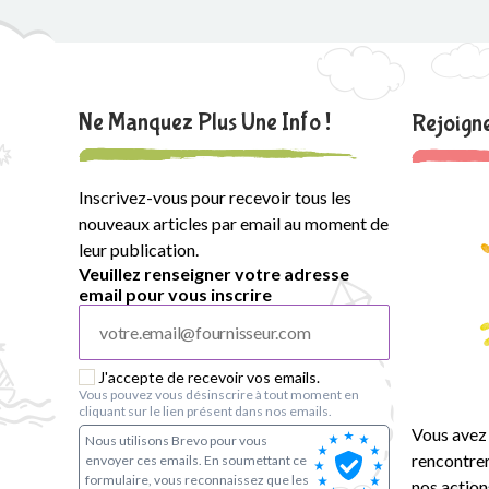
e
S
i
Ne Manquez Plus Une Info !
Rejoig
m
o
Inscrivez-vous pour recevoir tous les
nouveaux articles par email au moment de
n
leur publication.
Veuillez renseigner votre adresse
e
email pour vous inscrire
V
e
J'accepte de recevoir vos emails.
Vous pouvez vous désinscrire à tout moment en
cliquant sur le lien présent dans nos emails.
i
Vous avez 
Nous utilisons Brevo pour vous
rencontrer
envoyer ces emails. En soumettant ce
l
formulaire, vous reconnaissez que les
nos action