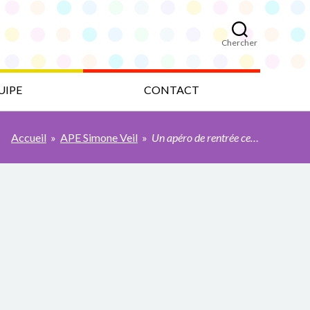
Chercher
UIPE
CONTACT
Accueil
»
APE Simone Veil
»
Un apéro de rentrée ce vendredi 27/09 à 19h15