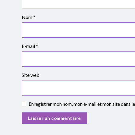
o
u
Nom
*
p
e
E-mail
*
s
c
Site web
o
l
a
Enregistrer mon nom, mon e-mail et mon site dans 
i
r