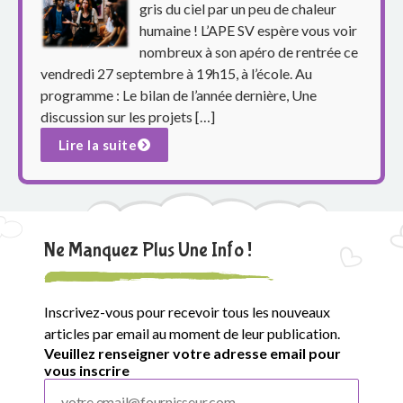
p
gris du ciel par un peu de chaleur
humaine ! L’APE SV espère vous voir
a
nombreux à son apéro de rentrée ce
r
vendredi 27 septembre à 19h15, à l’école. Au
programme : Le bilan de l’année dernière, Une
e
discussion sur les projets […]
n
Lire la suite
t
s
Ne Manquez Plus Une Info !
d
u
Inscrivez-vous pour recevoir tous les nouveaux
g
articles par email au moment de leur publication.
Veuillez renseigner votre adresse email pour
r
vous inscrire