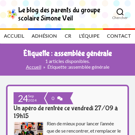
S
k
Le blog des parents du groupe
i
scolaire Simone Veil
Chercher
p
L
t
o
e
ACCUEIL
ADHÉSION
CR
L'ÉQUIPE
CONTACT
t
h
b
e
Étiquette :
assemblée générale
c
l
o
1 articles disponibles.
n
Accueil
»
Étiquette :
assemblée générale
t
o
e
n
g
t
24
Sep
d
0
2024
Un apéro de rentrée ce vendredi 27/09 à
e
19h15
s
Rien de mieux pour lancer l’année
que de se rencontrer, et remplacer le