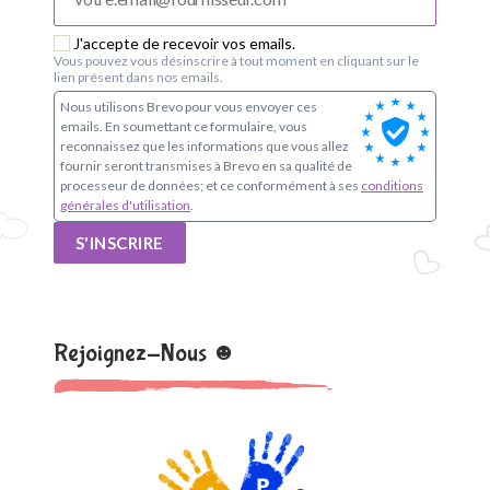
o
u
J'accepte de recevoir vos emails.
Vous pouvez vous désinscrire à tout moment en cliquant sur le
lien présent dans nos emails.
p
Nous utilisons Brevo pour vous envoyer ces
emails. En soumettant ce formulaire, vous
e
reconnaissez que les informations que vous allez
fournir seront transmises à Brevo en sa qualité de
s
processeur de données; et ce conformément à ses
conditions
générales d'utilisation
.
c
S'INSCRIRE
o
l
Rejoignez-Nous ☻
a
i
r