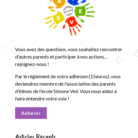
e
S
i
m
Vous avez des questions, vous souhaitez rencontrer
o
d'autres parents et participer à nos actions…
n
rejoignez-nous !
Par le règlement de votre adhésion (15euros), vous
e
deviendrez membre de l'association des parents
V
d'élèves de l'école Simone Veil. Vous nous aidez à
faire entendre votre voix !
e
Adhérer
i
l
Articles Récents