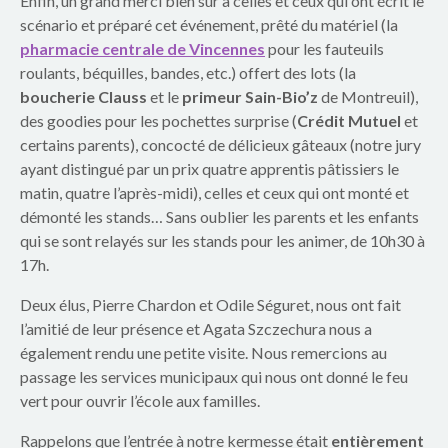
o
Enfin, un grand merci bien sûr à celles et ceux qui ont écrit le
scénario et préparé cet événement, prêté du matériel (la
u
pharmacie centrale de Vincennes
pour les fauteuils
roulants, béquilles, bandes, etc.) offert des lots (la
p
boucherie Clauss
et le
primeur Sain-Bio’z
de Montreuil),
des goodies pour les pochettes surprise (
Crédit Mutuel
et
e
certains parents), concocté de délicieux gâteaux (notre jury
s
ayant distingué par un prix quatre apprentis pâtissiers le
matin, quatre l’après-midi), celles et ceux qui ont monté et
c
démonté les stands… Sans oublier les parents et les enfants
qui se sont relayés sur les stands pour les animer, de 10h30 à
o
17h.
l
Deux élus, Pierre Chardon et Odile Séguret, nous ont fait
a
l’amitié de leur présence et Agata Szczechura nous a
également rendu une petite visite. Nous remercions au
i
passage les services municipaux qui nous ont donné le feu
vert pour ouvrir l’école aux familles.
r
Rappelons que l’entrée à notre kermesse était
entièrement