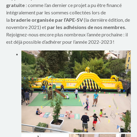
e
gratuite
: comme l’an dernier ce projet a pu être financé
intégralement par les sommes collectées lors de
S
la
braderie organisée par l’APE-SV
(la dernière édition, de
i
novembre 2021) et
par les adhésions de nos membres
.
Rejoignez-nous encore plus nombreux l’année prochaine : il
m
est déjà possible d’adhérer pour l’année 2022-2023 !
o
n
e
V
e
i
l