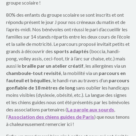
p
groupe scolaire !
a
80% des enfants du groupe scolaire se sont inscrits et ont
répondu présent le jour J pour nos créneaux du matin et de
r
l’après-midi. Nos bénévoles ont réussi le pari d’accueillir les
e
familles sur 14 stands répartis entre les deux cours de l’école
et la salle de motricité. Le parcours proposé invitait petits et
n
grands à découvrir des
sports adaptés
(boccia, handi-
pong, volley assis, ceci-foot, tir à l’arc sur chaise, etc.) mais
t
aussi le
braille par un atelier créatif
, les allergènes via un
chamboule-tout revisité
, la mobilité via un
parcours en
s
fauteuil et béquilles
, le handi-run au travers d’un
parcours
d
gonflable de 18 mètres de long
sans oublier les handicaps
moins visibles (dyslexie, obésité, etc.). La langue des signes
u
et les chiens guides nous ont été présentés par les bénévoles
des associations partenaires (
La parole aux sourds
,
g
l’
Association des chiens guides de Paris
) que nous tenons
r
à chaleureusement remercier ici !