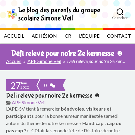
S
k
Le blog des parents du groupe
i
scolaire Simone Veil
Chercher
p
L
t
o
e
ACCUEIL
ADHÉSION
CR
L'ÉQUIPE
CONTACT
t
h
b
e
Défi relevé pour notre 2e kermesse ☻
c
l
o
Accueil
»
APE Simone Veil
»
Défi relevé pour notre 2e kermesse ☻
n
t
o
e
n
27
Juin
g
0
2022
t
Défi relevé pour notre 2e kermesse ☻
d
APE Simone Veil
L’APE-SV tient à remercier
bénévoles, visiteurs et
e
participants
pour la bonne humeur manifestée samedi
s
autour du thème de notre kermesse «
Handicap : cap ou
pas cap ?
« . C’était la seconde
fête de l’histoire de notre