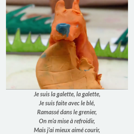
e
S
i
m
o
n
e
V
Je suis la galette, la galette,
e
Je suis faite avec le blé,
i
Ramassé dans le grenier,
On m’a mise à refroidir,
l
Mais j’ai mieux aimé courir,