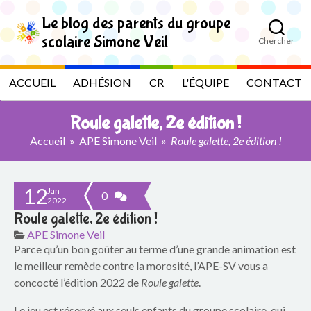
S
k
Le blog des parents du groupe
i
scolaire Simone Veil
Chercher
p
L
t
o
e
ACCUEIL
ADHÉSION
CR
L'ÉQUIPE
CONTACT
t
h
b
e
Roule galette, 2e édition !
c
l
o
Accueil
»
APE Simone Veil
»
Roule galette, 2e édition !
n
t
o
e
12
n
Jan
g
0
2022
t
Roule galette, 2e édition !
d
APE Simone Veil
Parce qu’un bon goûter au terme d’une grande animation est
e
le meilleur remède contre la morosité, l’APE-SV vous a
s
concocté l’édition 2022 de
Roule galette
.
Le jeu est réservé aux seuls enfants du groupe scolaire, qui