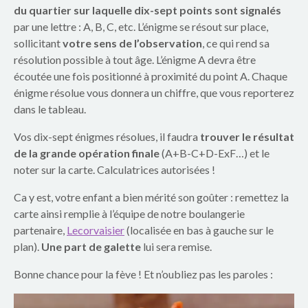
o
du quartier sur laquelle dix-sept points sont signalés
par une lettre : A, B, C, etc. L’énigme se résout sur place,
u
sollicitant
votre sens de l’observation
, ce qui rend sa
p
résolution possible à tout âge. L’énigme A devra être
écoutée une fois positionné à proximité du point A. Chaque
e
énigme résolue vous donnera un chiffre, que vous reporterez
dans le tableau.
s
Vos dix-sept énigmes résolues, il faudra
trouver le résultat
c
de la grande opération finale
(A+B-C+D-ExF…) et le
o
noter sur la carte. Calculatrices autorisées !
l
Ca y est, votre enfant a bien mérité son goûter : remettez la
carte ainsi remplie à l’équipe de notre boulangerie
a
partenaire,
Lecorvaisier
(localisée en bas à gauche sur le
plan).
Une part de galette
lui sera remise.
i
Bonne chance pour la fève ! Et n’oubliez pas les paroles :
r