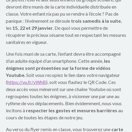
p
devront être munis de la carte individuelle distribuée en
a
classe. Votre enfant n’a pas pu se rendre à l’école ? Pas de
panique : l’événement se déroule
trois samedis à la suite
,
r
les
15, 22 et 29 janvier
. De quoi vous permettre de
récupérer le précieux sésame tout en respectant les mesures
e
sanitaires en vigueur.
n
Une fois muni de sa carte, l’enfant devra être accompagné
t
d’un adulte équipé d’un smartphone. Cette année,
les
énigmes sont présentées sur la forme de vidéos
s
Youtube
. Soit vous recopiez le lien dans votre navigateur
(
https://vu.fr/vWhB
), soit vous flashez le QR Code. Ces
d
deux accès vous mèneront sur une chaîne Youtube où sont
u
regroupées toutes les énigmes, à visionner une par une au
rythme de vos déplacements. Bien évidemment, nous vous
g
incitons à
respecter les gestes et mesures barrières
au
cours de toutes les étapes de notre jeu.
r
Au verso du flyer remis en classe, vous trouverez une
carte