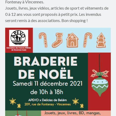
p
Fontenay à Vincennes.
Jouets, livres, jeux vidéos, articles de sport et vêtements de
a
0 à 12 ans vous sont proposés à petit prix. Les invendus
r
seront remis à des associations. Bon shopping !
e
n
t
s
d
u
g
r