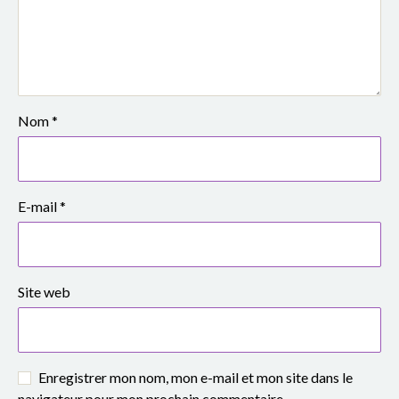
e
S
i
m
Nom
*
o
n
E-mail
*
e
V
Site web
e
i
l
Enregistrer mon nom, mon e-mail et mon site dans le
navigateur pour mon prochain commentaire.