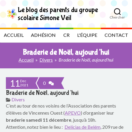
S
k
Le blog des parents du groupe
i
scolaire Simone Veil
Chercher
p
L
t
o
e
ACCUEIL
ADHÉSION
CR
L'ÉQUIPE
CONTACT
t
h
b
e
Braderie de Noël, aujourd’hui
c
l
o
Accueil
»
Divers
»
Braderie de Noël, aujourd’hui
n
t
o
e
11
n
Dec
g
0
2021
t
Braderie de Noël, aujourd’hui
d
Divers
C’est au tour de nos voisins de l’Association des parents
e
d’élèves de Vincennes Ouest (
APEVO
) d’organiser leur
s
braderie samedi 11 décembre
, jusqu’à 18h.
Attention, notez bien le lieu :
Delícias de Belém
, 209 rue de