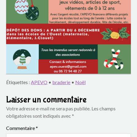
o
u
p
e
s
c
o
Étiquettes :
APEVO
•
braderie
•
Noël
l
Laisser un commentaire
a
Votre adresse e-mail ne sera pas publiée.
Les champs
i
obligatoires sont indiqués avec
*
r
Commentaire
*