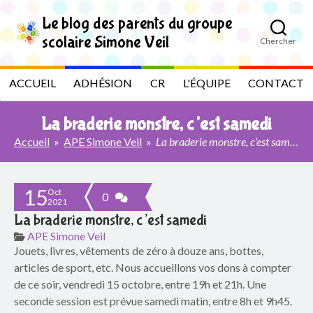
S
k
Le blog des parents du groupe
i
scolaire Simone Veil
Chercher
p
L
t
o
e
ACCUEIL
ADHÉSION
CR
L'ÉQUIPE
CONTACT
t
h
b
e
La braderie monstre, c’est samedi
c
l
o
Accueil
»
APE Simone Veil
»
La braderie monstre, c’est samedi
n
t
o
e
15
n
Oct
g
0
2021
t
La braderie monstre, c’est samedi
d
APE Simone Veil
Jouets, livres, vêtements de zéro à douze ans, bottes,
e
articles de sport, etc. Nous accueillons vos dons à compter
s
de ce soir, vendredi 15 octobre, entre 19h et 21h. Une
seconde session est prévue samedi matin, entre 8h et 9h45.