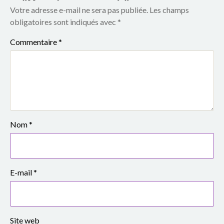
e
Votre adresse e-mail ne sera pas publiée.
Les champs
S
obligatoires sont indiqués avec
*
Commentaire
*
i
m
o
n
e
Nom
*
V
e
E-mail
*
i
l
Site web