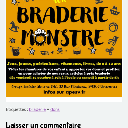
o
u
p
e
s
c
o
l
a
i
Étiquettes :
braderie
•
dons
r
Laisser un commentaire