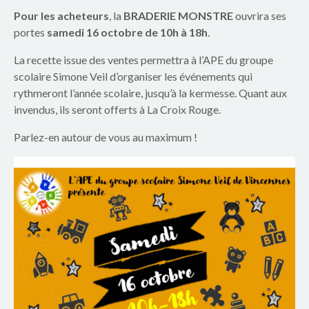
p
Pour les acheteurs
, la
BRADERIE MONSTRE
ouvrira ses
a
portes
s
amedi 16 octobre de 10h à 18h
.
r
La recette issue des ventes permettra à l’APE du groupe
scolaire Simone Veil d’organiser les événements qui
e
rythmeront l’année scolaire, jusqu’à la kermesse. Quant aux
invendus, ils seront offerts à La Croix Rouge.
n
Parlez-en autour de vous au maximum !
t
s
d
u
g
r