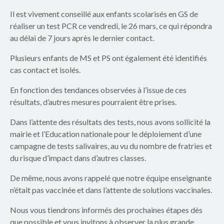
p
Il est vivement conseillé aux enfants scolarisés en GS de
a
réaliser un test PCR ce vendredi, le 26 mars, ce qui répondra
au délai de 7 jours après le dernier contact.
r
Plusieurs enfants de MS et PS ont également été identifiés
e
cas contact et isolés.
n
En fonction des tendances observées à l’issue de ces
t
résultats, d’autres mesures pourraient être prises.
s
Dans l’attente des résultats des tests, nous avons sollicité la
mairie et l’Education nationale pour le déploiement d’une
d
campagne de tests salivaires, au vu du nombre de fratries et
du risque d’impact dans d’autres classes.
u
De même, nous avons rappelé que notre équipe enseignante
g
n’était pas vaccinée et dans l’attente de solutions vaccinales.
r
Nous vous tiendrons informés des prochaines étapes dès
que possible et vous invitons à observer la plus grande