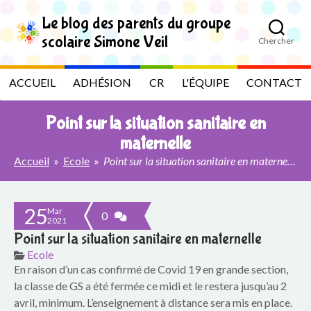
S
k
Le blog des parents du groupe
i
scolaire Simone Veil
Chercher
p
L
t
o
e
ACCUEIL
ADHÉSION
CR
L'ÉQUIPE
CONTACT
t
h
b
e
Point sur la situation sanitaire en
c
l
o
maternelle
n
Accueil
»
Ecole
»
Point sur la situation sanitaire en maternelle
t
o
e
n
g
t
25
Mar
0
2021
d
Point sur la situation sanitaire en maternelle
e
Ecole
En raison d’un cas confirmé de Covid 19 en grande section,
s
la classe de GS a été fermée ce midi et le restera jusqu’au 2
avril, minimum. L’enseignement à distance sera mis en place.