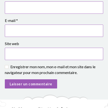
e
S
i
E-mail
*
m
o
Site web
n
e
Enregistrer mon nom, mon e-mail et mon site dans le
V
navigateur pour mon prochain commentaire.
e
i
l