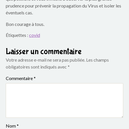
o
prudence pour prévenir la propagation du Virus et isoler les
u
éventuels cas.
p
Bon courage à tous.
Étiquettes :
covid
e
s
Laisser un commentaire
c
Votre adresse e-mail ne sera pas publiée.
Les champs
obligatoires sont indiqués avec
*
o
Commentaire
*
l
a
i
r
Nom
*