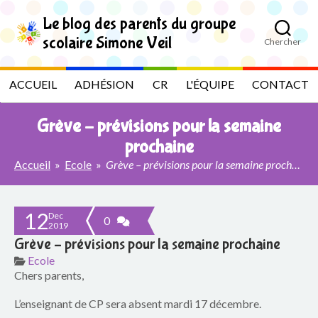
S
k
Le blog des parents du groupe
i
scolaire Simone Veil
Chercher
p
L
t
o
e
ACCUEIL
ADHÉSION
CR
L'ÉQUIPE
CONTACT
t
h
b
e
Grève – prévisions pour la semaine
c
l
o
prochaine
n
Accueil
»
Ecole
»
Grève – prévisions pour la semaine prochaine
t
o
e
n
g
t
12
Dec
0
2019
d
Grève – prévisions pour la semaine prochaine
e
Ecole
Chers parents,
s
L’enseignant de CP sera absent mardi 17 décembre.