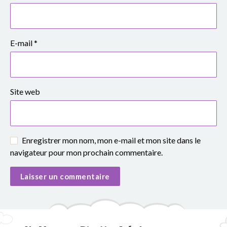
o
u
p
E-mail
*
e
s
Site web
c
o
Enregistrer mon nom, mon e-mail et mon site dans le
l
navigateur pour mon prochain commentaire.
a
i
r