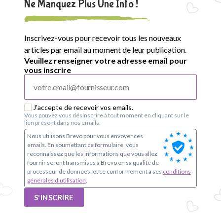
e
Ne Manquez Plus Une Info !
S
Inscrivez-vous pour recevoir tous les nouveaux
i
articles par email au moment de leur publication.
Veuillez renseigner votre adresse email pour
m
vous inscrire
o
n
J'accepte de recevoir vos emails.
Vous pouvez vous désinscrire à tout moment en cliquant sur le
e
lien présent dans nos emails.
Nous utilisons Brevo pour vous envoyer ces
V
emails. En soumettant ce formulaire, vous
reconnaissez que les informations que vous allez
e
fournir seront transmises à Brevo en sa qualité de
processeur de données; et ce conformément à ses
conditions
générales d'utilisation
.
i
S'INSCRIRE
l