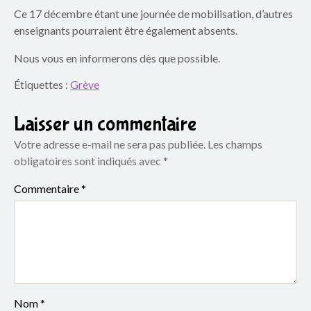
p
Ce 17 décembre étant une journée de mobilisation, d’autres
a
enseignants pourraient être également absents.
r
Nous vous en informerons dès que possible.
e
Étiquettes :
Grève
n
Laisser un commentaire
t
Votre adresse e-mail ne sera pas publiée.
Les champs
obligatoires sont indiqués avec
*
s
Commentaire
*
d
u
g
r
Nom
*