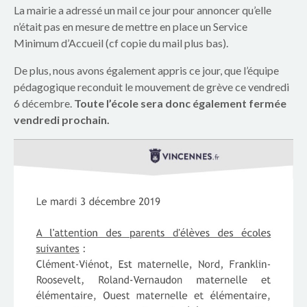
p
La mairie a adressé un mail ce jour pour annoncer qu’elle
a
n’était pas en mesure de mettre en place un Service
Minimum d’Accueil (cf copie du mail plus bas).
r
De plus, nous avons également appris ce jour, que l’équipe
e
pédagogique reconduit le mouvement de grève ce vendredi
6 décembre.
Toute l’école sera donc également fermée
n
vendredi prochain.
t
s
d
u
g
r