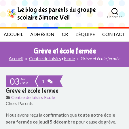
S
k
Le blog des parents du groupe
i
scolaire Simone Veil
Chercher
p
L
t
o
e
ACCUEIL
ADHÉSION
CR
L'ÉQUIPE
CONTACT
t
h
b
e
Grève et école fermée
c
l
o
Accueil
»
Centre de loisirs
•
Ecole
»
Grève et école fermée
n
t
o
e
03
n
Dec
g
1
2019
t
Grève et école fermée
d
Centre de loisirs
Ecole
Chers Parents,
e
Nous avons reçu la confirmation que
toute notre école
s
sera fermée ce jeudi 5 décembre
pour cause de grève.