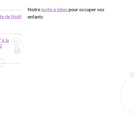
Notre
boite à idées
pour occuper vos
te de Noël
enfants
 à la
2