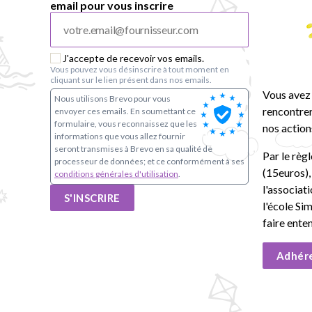
email pour vous inscrire
o
u
J'accepte de recevoir vos emails.
p
Vous pouvez vous désinscrire à tout moment en
cliquant sur le lien présent dans nos emails.
e
Vous avez 
Nous utilisons Brevo pour vous
rencontrer
envoyer ces emails. En soumettant ce
s
formulaire, vous reconnaissez que les
nos action
informations que vous allez fournir
seront transmises à Brevo en sa qualité de
c
Par le règ
processeur de données; et ce conformément à ses
(15euros)
conditions générales d'utilisation
.
o
l'associat
S'INSCRIRE
l'école Si
l
faire ente
a
Adhér
i
r