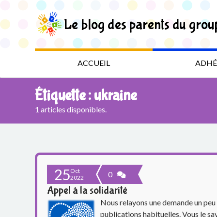
S
k
Le blog des parents du grou
i
p
t
L
o
t
e
ACCUEIL
ADHÉ
h
e
b
c
Étiquette :
ukraine
o
l
n
1 articles disponibles.
t
o
e
n
g
t
d
25
Oct
0
2022
e
Appel à la solidarité
s
Nous relayons une demande un peu 
publications habituelles. Vous le sa