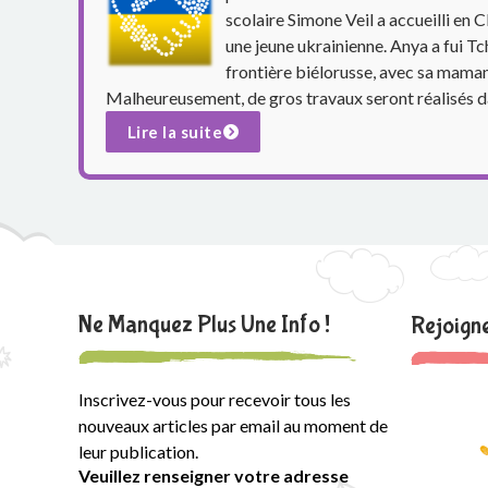
p
scolaire Simone Veil a accueilli en 
une jeune ukrainienne. Anya a fui Tch
a
frontière biélorusse, avec sa maman 
Malheureusement, de gros travaux seront réalisés d
r
Lire la suite
e
n
t
s
Ne Manquez Plus Une Info !
d
Rejoig
u
Inscrivez-vous pour recevoir tous les
g
nouveaux articles par email au moment de
leur publication.
r
Veuillez renseigner votre adresse