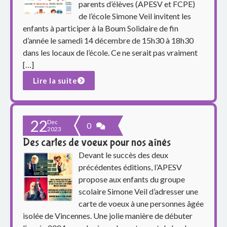
p
parents d’élèves (APESV et FCPE)
de l’école Simone Veil invitent les
a
enfants à participer à la Boum Solidaire de fin
r
d’année le samedi 14 décembre de 15h30 à 18h30
dans les locaux de l’école. Ce ne serait pas vraiment
e
[…]
Lire la suite
n
t
22
s
Dec
0
2023
Des cartes de voeux pour nos aînés
d
Devant le succès des deux
u
précédentes éditions, l’APESV
propose aux enfants du groupe
g
scolaire Simone Veil d’adresser une
carte de voeux à une personnes âgée
r
isolée de Vincennes. Une jolie manière de débuter