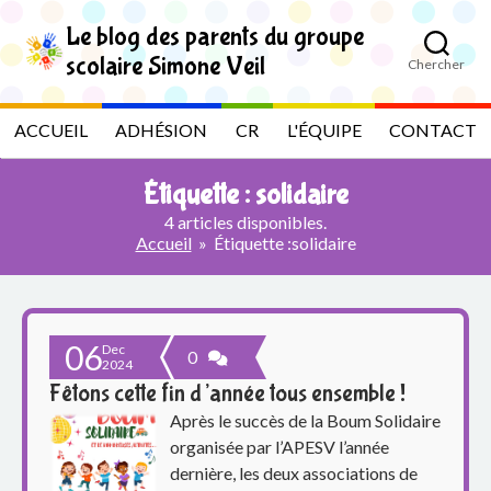
S
k
Le blog des parents du groupe
i
scolaire Simone Veil
Chercher
p
L
t
o
e
ACCUEIL
ADHÉSION
CR
L'ÉQUIPE
CONTACT
t
h
b
e
Étiquette :
solidaire
c
l
o
4 articles disponibles.
n
Accueil
»
Étiquette :
solidaire
t
o
e
n
g
t
06
Dec
d
0
2024
Fêtons cette fin d’année tous ensemble !
e
Après le succès de la Boum Solidaire
s
organisée par l’APESV l’année
dernière, les deux associations de