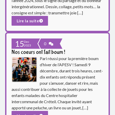
o
l’année 2024, sous le signe du partage et du bonheur
intergénérationnel. Dessin, collage, petits mots… la
u
consigne est simple : transmettre joie […]
p
Lire la suite
e
15
s
Dec
0
2023
Nos coeurs ont fait boum !
c
Pari réussi pour la première boum
o
d’hiver de l’APESV ! Samedi 9
décembre, durant trois heures, cent-
l
dix enfants ont répondu présent
pour s’amuser, danser et rire, mais
a
aussi contribuer à la collecte de jouets pour les
i
enfants malades du Centre hospitalier
intercommunal de Créteil. Chaque invité ayant
r
apporté une peluche, un livre ou un jouet, […]