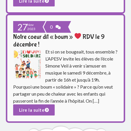
e
Lire la suite
S
27
i
Nov
0
2023
Notre coeur dit « boum »
RDV le 9
m
décembre !
o
Et si on se bougeait, tous ensemble ?
L’APESV invite les élèves de l’école
n
Simone Veil à venir s’amuser en
e
musique le samedi 9 décembre, à
partir de 16h et jusqu’à 19h.
V
Pourquoi une boum « solidaire » ? Parce qu’on veut
partager un peu de chaleur avec les enfants qui
e
passeront la fin de l’année à l’hôpital. On […]
i
Lire la suite
l