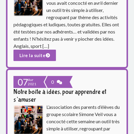
p
vous avait concocté en avril dernier
un outil très simple à utiliser,
a
regroupant par thème des activités
r
pédagogiques et ludiques, toutes gratuites. Elles ont
été testées par nos adhérents… et validées par nos
e
enfants ! N’hésitez pas à venir y piocher des idées.
Anglais, sport […]
n
Lire la suite
t
s
07
Avr
0
2021
d
Notre boîte à idées, pour apprendre et
u
s’amuser
L’association des parents d’élèves du
g
groupe scolaire Simone Veil vous a
concocté cette semaine un outil très
r
simple à utiliser, regroupant par