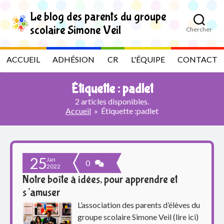
S
k
Le blog des parents du groupe
i
scolaire Simone Veil
Chercher
p
L
t
o
e
ACCUEIL
ADHÉSION
CR
L'ÉQUIPE
CONTACT
t
h
b
e
Étiquette :
padlet
c
l
o
2 articles disponibles.
n
Accueil
»
Étiquette :
padlet
t
o
e
n
g
t
25
Jan
d
0
2022
Notre boîte à idées, pour apprendre et
e
s’amuser
s
L’association des parents d’élèves du
groupe scolaire Simone Veil (lire ici)