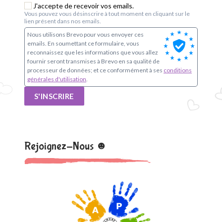
e
J'accepte de recevoir vos emails.
Vous pouvez vous désinscrire à tout moment en cliquant sur le
S
lien présent dans nos emails.
Nous utilisons Brevo pour vous envoyer ces
i
emails. En soumettant ce formulaire, vous
reconnaissez que les informations que vous allez
m
fournir seront transmises à Brevo en sa qualité de
processeur de données; et ce conformément à ses
conditions
générales d'utilisation
.
o
S'INSCRIRE
n
e
V
Rejoignez-Nous ☻
e
i
l