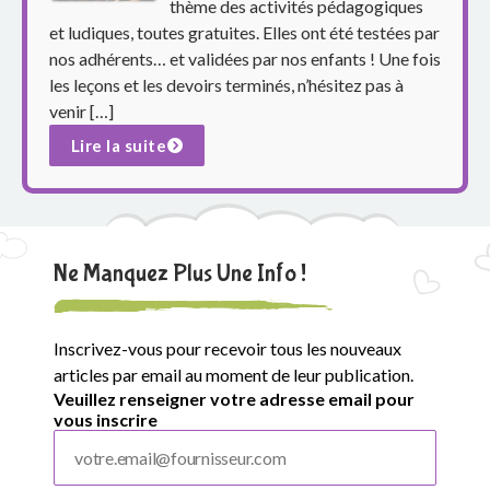
o
thème des activités pédagogiques
et ludiques, toutes gratuites. Elles ont été testées par
u
nos adhérents… et validées par nos enfants ! Une fois
les leçons et les devoirs terminés, n’hésitez pas à
p
venir […]
e
Lire la suite
s
c
o
Ne Manquez Plus Une Info !
l
Inscrivez-vous pour recevoir tous les nouveaux
a
articles par email au moment de leur publication.
Veuillez renseigner votre adresse email pour
i
vous inscrire
r