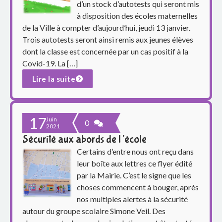
p
d’un stock d’autotests qui seront mis
à disposition des écoles maternelles
a
de la Ville à compter d’aujourd’hui, jeudi 13 janvier.
r
Trois autotests seront ainsi remis aux jeunes élèves
dont la classe est concernée par un cas positif à la
e
Covid-19. La […]
Lire la suite
n
t
17
s
Juin
0
2021
Sécurité aux abords de l’école
d
Certains d’entre nous ont reçu dans
u
leur boîte aux lettres ce flyer édité
par la Mairie. C’est le signe que les
g
choses commencent à bouger, après
nos multiples alertes à la sécurité
r
autour du groupe scolaire Simone Veil. Des