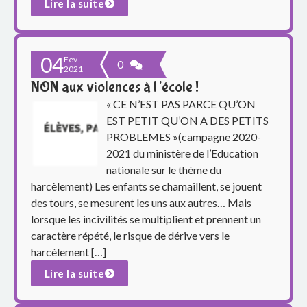
e
Lire la suite
S
i
04
Fev
0
2021
NON aux violences à l’école !
m
« CE N’EST PAS PARCE QU’ON
o
EST PETIT QU’ON A DES PETITS
PROBLEMES »(campagne 2020-
n
2021 du ministère de l’Education
nationale sur le thème du
e
harcèlement) Les enfants se chamaillent, se jouent
V
des tours, se mesurent les uns aux autres… Mais
lorsque les incivilités se multiplient et prennent un
e
caractère répété, le risque de dérive vers le
harcèlement […]
i
Lire la suite
l