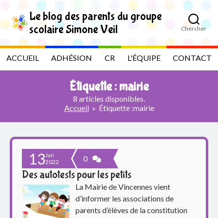
S
k
Le blog des parents du groupe
i
scolaire Simone Veil
Chercher
p
L
t
o
e
ACCUEIL
ADHÉSION
CR
L'ÉQUIPE
CONTACT
t
h
b
e
Étiquette :
mairie
c
l
o
8 articles disponibles.
n
Accueil
»
Étiquette :
mairie
t
o
e
n
g
t
13
Jan
d
0
2022
Des autotests pour les petits
e
La Mairie de Vincennes vient
s
d’informer les associations de
parents d’élèves de la constitution