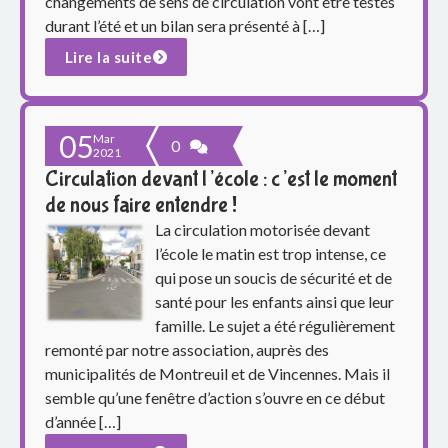
o
changements de sens de circulation vont être testés
durant l’été et un bilan sera présenté à […]
u
Lire la suite
p
e
05
Mar
0
2021
s
Circulation devant l’école : c’est le moment
de nous faire entendre !
c
La circulation motorisée devant
o
l’école le matin est trop intense, ce
qui pose un soucis de sécurité et de
l
santé pour les enfants ainsi que leur
famille. Le sujet a été régulièrement
a
remonté par notre association, auprès des
i
municipalités de Montreuil et de Vincennes. Mais il
semble qu’une fenêtre d’action s’ouvre en ce début
r
d’année […]