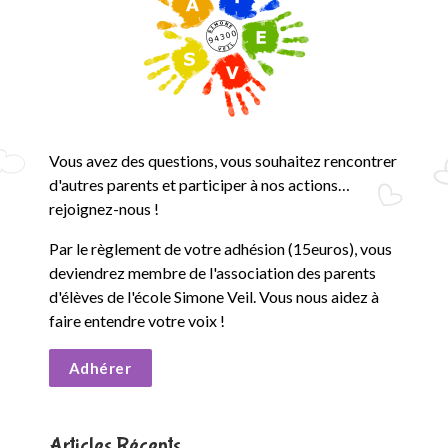
e
S
i
m
Vous avez des questions, vous souhaitez rencontrer
o
d'autres parents et participer à nos actions…
n
rejoignez-nous !
e
Par le règlement de votre adhésion (15euros), vous
deviendrez membre de l'association des parents
V
d'élèves de l'école Simone Veil. Vous nous aidez à
faire entendre votre voix !
e
Adhérer
i
l
Articles Récents