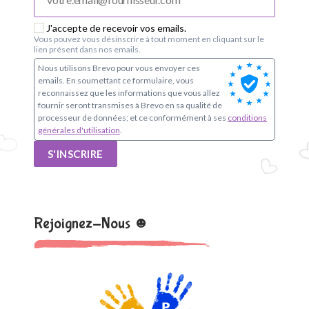
o
u
J'accepte de recevoir vos emails.
Vous pouvez vous désinscrire à tout moment en cliquant sur le
lien présent dans nos emails.
p
Nous utilisons Brevo pour vous envoyer ces
emails. En soumettant ce formulaire, vous
e
reconnaissez que les informations que vous allez
fournir seront transmises à Brevo en sa qualité de
s
processeur de données; et ce conformément à ses
conditions
générales d'utilisation
.
c
S'INSCRIRE
o
l
Rejoignez-Nous ☻
a
i
r