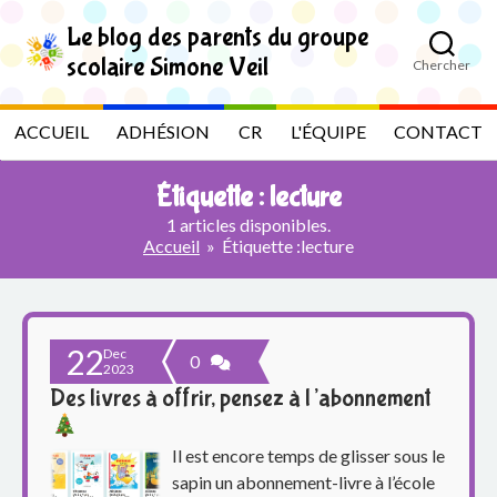
S
k
Le blog des parents du groupe
i
scolaire Simone Veil
Chercher
p
L
t
o
e
ACCUEIL
ADHÉSION
CR
L'ÉQUIPE
CONTACT
t
h
b
e
Étiquette :
lecture
c
l
o
1 articles disponibles.
n
Accueil
»
Étiquette :
lecture
t
o
e
n
g
t
22
Dec
d
0
2023
Des livres à offrir, pensez à l’abonnement
e
s
Il est encore temps de glisser sous le
sapin un abonnement-livre à l’école