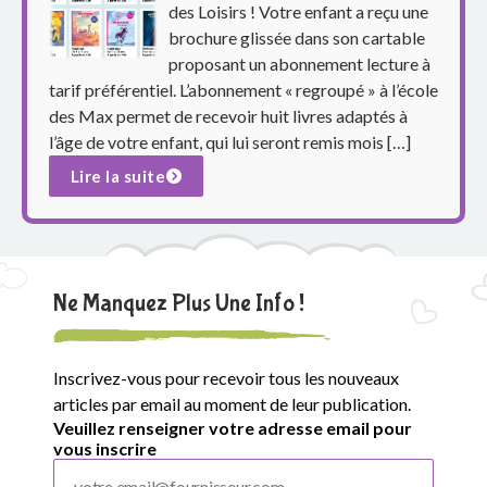
p
des Loisirs ! Votre enfant a reçu une
brochure glissée dans son cartable
a
proposant un abonnement lecture à
r
tarif préférentiel. L’abonnement « regroupé » à l’école
des Max permet de recevoir huit livres adaptés à
e
l’âge de votre enfant, qui lui seront remis mois […]
n
Lire la suite
t
s
Ne Manquez Plus Une Info !
d
u
Inscrivez-vous pour recevoir tous les nouveaux
g
articles par email au moment de leur publication.
Veuillez renseigner votre adresse email pour
r
vous inscrire