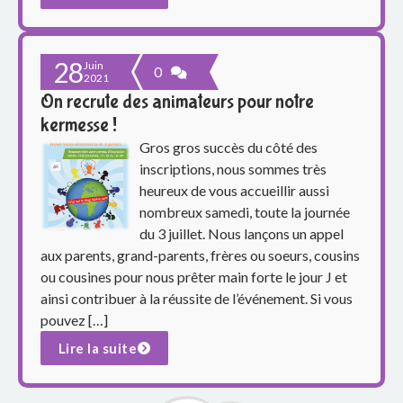
e
S
28
Juin
0
i
2021
On recrute des animateurs pour notre
m
kermesse !
Gros gros succès du côté des
o
inscriptions, nous sommes très
n
heureux de vous accueillir aussi
nombreux samedi, toute la journée
e
du 3 juillet. Nous lançons un appel
aux parents, grand-parents, frères ou soeurs, cousins
V
ou cousines pour nous prêter main forte le jour J et
e
ainsi contribuer à la réussite de l’événement. Si vous
pouvez […]
i
Lire la suite
l