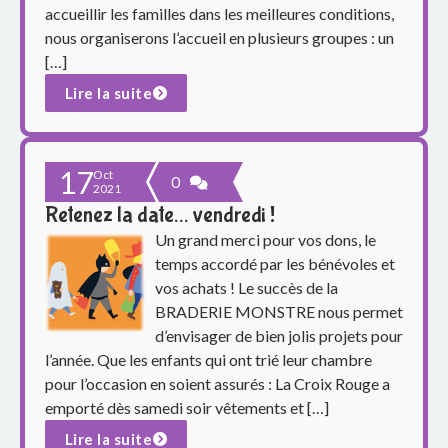
o
accueillir les familles dans les meilleures conditions,
nous organiserons l’accueil en plusieurs groupes : un
u
[…]
p
Lire la suite
e
s
17
Oct
0
2021
c
Retenez la date… vendredi !
Un grand merci pour vos dons, le
o
temps accordé par les bénévoles et
l
vos achats ! Le succès de la
BRADERIE MONSTRE nous permet
a
d’envisager de bien jolis projets pour
l’année. Que les enfants qui ont trié leur chambre
i
pour l’occasion en soient assurés : La Croix Rouge a
emporté dès samedi soir vêtements et […]
r
Lire la suite