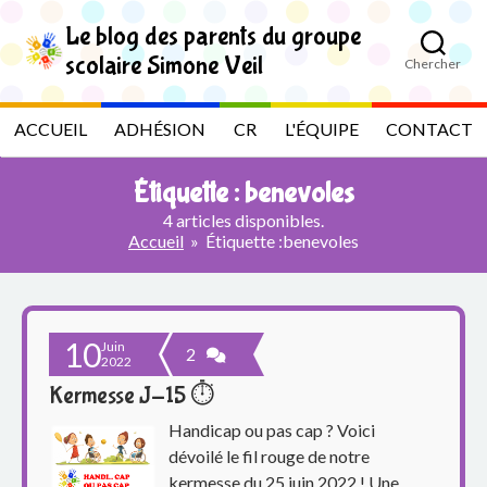
S
k
Le blog des parents du groupe
i
scolaire Simone Veil
Chercher
p
L
t
o
e
ACCUEIL
ADHÉSION
CR
L'ÉQUIPE
CONTACT
t
h
b
e
Étiquette :
benevoles
c
l
o
4 articles disponibles.
n
Accueil
»
Étiquette :
benevoles
t
o
e
n
g
t
10
Juin
d
2
2022
Kermesse J-15 ⏱
e
Handicap ou pas cap ? Voici
s
dévoilé le fil rouge de notre
kermesse du 25 juin 2022 ! Une