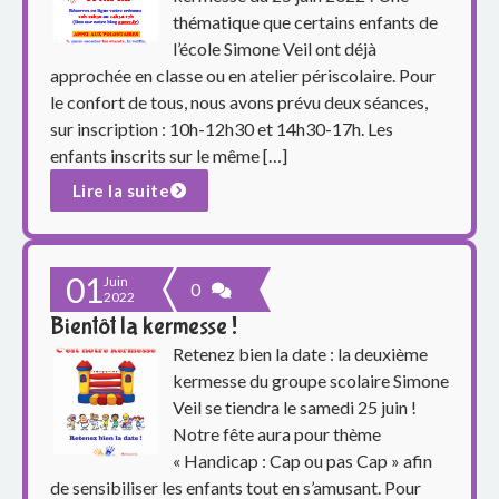
p
thématique que certains enfants de
a
l’école Simone Veil ont déjà
approchée en classe ou en atelier périscolaire. Pour
r
le confort de tous, nous avons prévu deux séances,
sur inscription : 10h-12h30 et 14h30-17h. Les
e
enfants inscrits sur le même […]
n
Lire la suite
t
s
01
Juin
0
2022
d
Bientôt la kermesse !
Retenez bien la date : la deuxième
u
kermesse du groupe scolaire Simone
g
Veil se tiendra le samedi 25 juin !
Notre fête aura pour thème
r
« Handicap : Cap ou pas Cap » afin
de sensibiliser les enfants tout en s’amusant. Pour