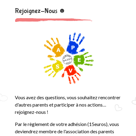
o
Rejoignez-Nous ☻
u
p
e
s
c
o
l
Vous avez des questions, vous souhaitez rencontrer
a
d'autres parents et participer à nos actions…
i
rejoignez-nous !
Par le règlement de votre adhésion (15euros), vous
r
deviendrez membre de l'association des parents