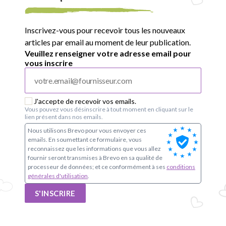
p
a
Inscrivez-vous pour recevoir tous les nouveaux
r
articles par email au moment de leur publication.
Veuillez renseigner votre adresse email pour
e
vous inscrire
n
t
J'accepte de recevoir vos emails.
Vous pouvez vous désinscrire à tout moment en cliquant sur le
lien présent dans nos emails.
s
Nous utilisons Brevo pour vous envoyer ces
emails. En soumettant ce formulaire, vous
d
reconnaissez que les informations que vous allez
fournir seront transmises à Brevo en sa qualité de
u
processeur de données; et ce conformément à ses
conditions
générales d'utilisation
.
g
S'INSCRIRE
r