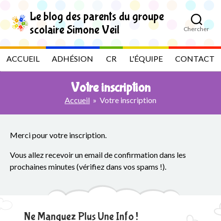
S
k
Le blog des parents du groupe
i
scolaire Simone Veil
Chercher
p
L
t
o
e
ACCUEIL
ADHÉSION
CR
L'ÉQUIPE
CONTACT
t
h
b
e
Votre inscription
c
l
o
Accueil
» Votre inscription
n
t
o
e
Merci pour votre inscription.
n
g
t
Vous allez recevoir un email de confirmation dans les
d
prochaines minutes (vérifiez dans vos spams !).
e
s
Ne Manquez Plus Une Info !