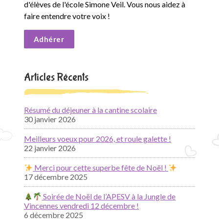
e
d'élèves de l'école Simone Veil. Vous nous aidez à
faire entendre votre voix !
S
Adhérer
i
m
Articles Récents
o
n
Résumé du déjeuner à la cantine scolaire
30 janvier 2026
e
Meilleurs voeux pour 2026, et roule galette !
V
22 janvier 2026
e
Merci pour cette superbe fête de Noël !
17 décembre 2025
i
Soirée de Noël de l’APESV à la Jungle de
l
Vincennes vendredi 12 décembre !
6 décembre 2025